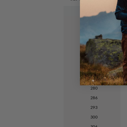
mm
233
240
246
253
260
266
273
280
286
293
300
306