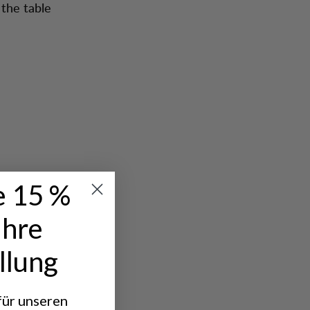
 the table
e 15 %
Ihre
llung
 für unseren