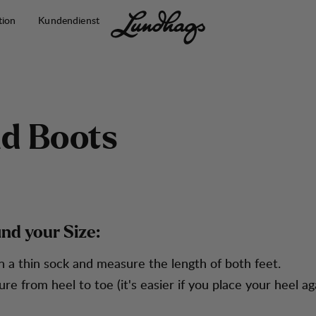
tion
Kundendienst
n
d
B
o
o
t
s
ind your Size:
n a thin sock and measure the length of both feet.
re from heel to toe (it's easier if you place your heel ag