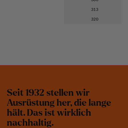
313
320
S
e
i
t
1
9
3
2
s
t
e
l
l
e
n
w
i
r
A
u
s
r
ü
s
t
u
n
g
h
e
r
,
d
i
e
l
a
n
g
e
h
ä
l
t
.
D
a
s
i
s
t
w
i
r
k
l
i
c
h
n
a
c
h
h
a
l
t
i
g
.