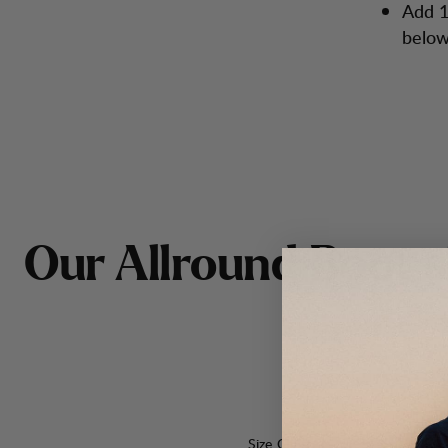
Add 1
below
O
u
r
A
l
l
r
o
u
n
d
B
o
o
t
s
Size Chart