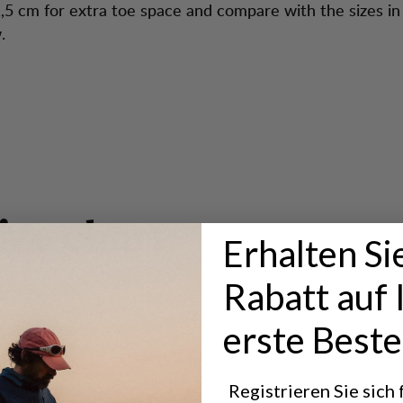
,5 cm for extra toe space and compare with the sizes in
.
i
z
e
c
h
a
r
t
:
Erhalten Si
Rabatt auf 
erste Beste
Registrieren Sie sich