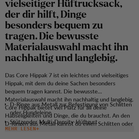
vielseitiger Hüftrucksack,
der dir hilft, Dinge
besonders bequem zu
tragen. Die bewusste
Materialauswahl macht ihn
nachhaltig und langlebig.
Das Core Hippak 7 ist ein leichtes und vielseitiges
Hippak, mit dem du deine Sachen besonders
bequem tragen kannst. Die bewusste
Materialauswahl macht ihn nachhaltig und langlebig.
D-Ringe aus Metall zur Befestigung von Schlitten
Core Hippak bietet viel Platz für all deine
oder Hundeleine
Habseligkeiten und Dinge, die du brauchst. An den
Stützender Multi-Density-Hüftgurt
D-Ringen aus Metall kannst du einen Schlitten oder
MEHR LESEN
Langer Reißverschluss zum Hauptfach für gute
eine Hundeleine befestigen und mit dem flexiblen
Organisation und Übersicht