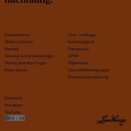
n
a
c
h
h
a
l
t
i
g
.
Kundendienst
Über Lundhags
Widerrufsrecht
Nachhaltigkeit
Kontakt
Presseraum
Versand & Rücksendungen
GPSR
Häufig gestellte Fragen
Allgemeine
Reparaturen
Geschäftsbedingungen
Datenschutzerklärung
Facebook
Instagram
YouTube
DE / DE
LAND AUSWÄHLEN ÖFFNEN