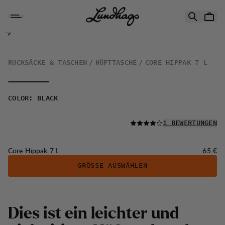
Zum Inhalt springen
Core Hippak 7 L
RUCKSÄCKE & TASCHEN
HÜFTTASCHE
CORE HIPPAK 7 L
COLOR
:
BLACK
LESEN SIE ALLE
1 BEWERTUNGEN
Preis:
Core Hippak 7 L
65 €
GRÖSSE AUSWÄHLEN
Dies ist ein leichter und