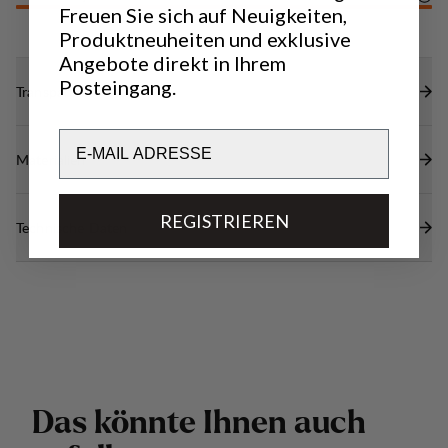
Freuen Sie sich auf Neuigkeiten,
Produktneuheiten und exklusive
Angebote direkt in Ihrem
Posteingang.
Transparenz
Email
Materialien
REGISTRIEREN
Technische Daten
D
a
s
k
ö
n
n
t
e
I
h
n
e
n
a
u
c
h