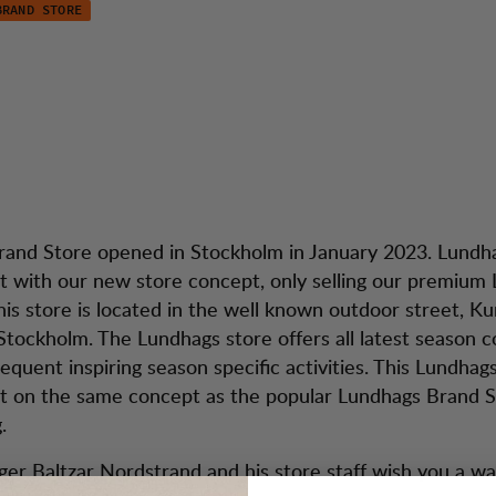
BRAND STORE
ckholm
tion
Kundendienst
rand Store opened in Stockholm in January 2023. Lundh
ilt with our new store concept, only selling our premium
his store is located in the well known outdoor street, K
ockholm. The Lundhags store offers all latest season co
requent inspiring season specific activities. This Lundha
ilt on the same concept as the popular Lundhags Brand S
.
er Baltzar Nordstrand and his store staff wish you a w