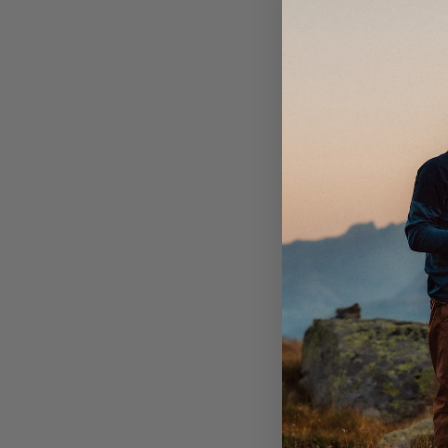
welcome.
Opening
Monday to F
Saturday: 1
Sunday: 12:
Contact
Email:
stor
Phone numb
Customer s
Visit Us