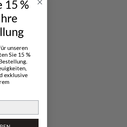
e 15 %
Ihre
llung
 für unseren
ten Sie 15 %
Bestellung.
euigkeiten,
d exklusive
hrem
EREN