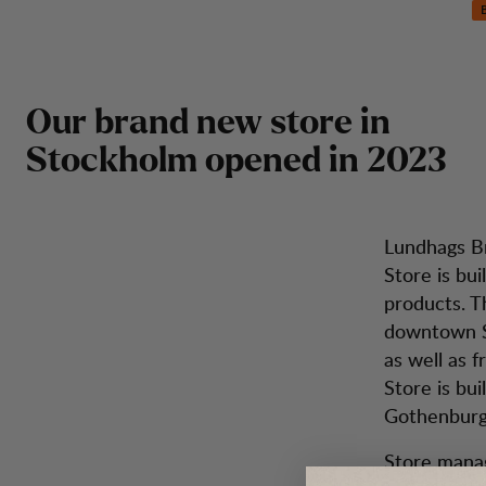
Brand Store Stockholm
Zum Inhalt springen
Rucksäcke &
Sto
Herren
Damen
Schuhe
Inspira
Taschen
Our brand new store in
Stockholm opened in 2023
Lundhags B
Store is bu
products. T
downtown St
as well as f
Store is bu
Gothenburg
Store manag