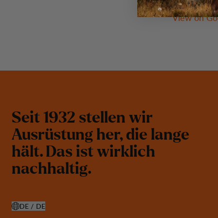
Kungsgatan
View on Go
S
e
i
t
1
9
3
2
s
t
e
l
l
e
n
w
i
r
A
u
s
r
ü
s
t
u
n
g
h
e
r
,
d
i
e
l
a
n
g
e
h
ä
l
t
.
D
a
s
i
s
t
w
i
r
k
l
i
c
h
n
a
c
h
h
a
l
t
i
g
.
DE / DE
LAND AUSWÄHLEN ÖFFNEN