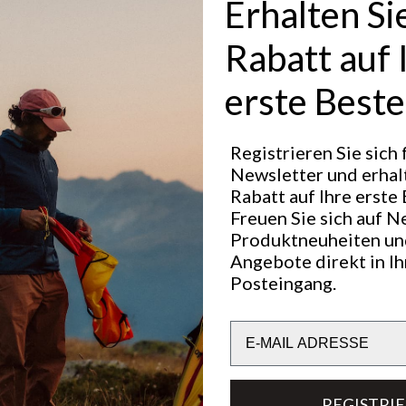
Erhalten Si
Rabatt auf 
 Hours
erste Beste
riday: 10:00 - 19:00
0:00 - 17:00
Registrieren Sie sich
00 - 16:00
Newsletter und erhal
Rabatt auf Ihre erste 
Freuen Sie sich auf N
 Us
Produktneuheiten un
e.stockholm@lundhags.com
Angebote direkt in I
Posteingang.
er: +46 73 023 73 38
upport
Email
REGISTRI