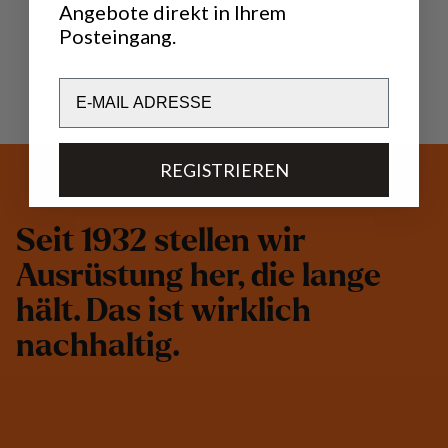
Angebote direkt in Ihrem
Posteingang.
Email
REGISTRIEREN
S
e
i
t
1
9
3
2
s
t
e
l
l
e
n
w
i
r
A
u
s
r
ü
s
t
u
n
g
h
e
r
,
d
i
e
l
a
n
g
e
h
ä
l
t
.
D
a
s
i
s
t
w
i
r
k
l
i
c
h
n
a
c
h
h
a
l
t
i
g
.