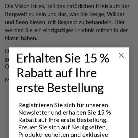
Die Vision ist es, Teil des natürlichen Kreislaufs der
Bergwelt zu sein und das, was die Berge, Wälder
und Seen bieten, mit Respekt zu behandeln. Hier
werden Sie ein einzigartiges Erlebnis mitten in der
Natur haben.
Das Åre Nature Studio bietet Fine Dining mit lokal
Erhalten Sie 15 %
gefangenen Zutaten, Jagdkurse und
Übernachtungen an.
Rabatt auf Ihre
Mehr über
Are Nature Studio
erste Bestellung
Registrieren Sie sich für unseren
Newsletter und erhalten Sie 15 %
Rabatt auf Ihre erste Bestellung.
Freuen Sie sich auf Neuigkeiten,
Produktneuheiten und exklusive