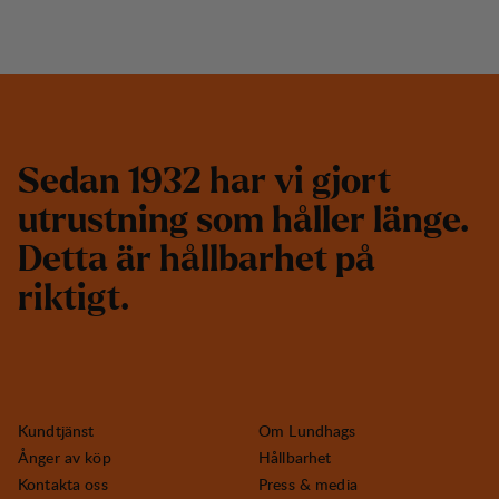
S
e
d
a
n
1
9
3
2
h
a
r
v
i
g
j
o
r
t
u
t
r
u
s
t
n
i
n
g
s
o
m
h
å
l
l
e
r
l
ä
n
g
e
.
D
e
t
t
a
ä
r
h
å
l
l
b
a
r
h
e
t
p
å
r
i
k
t
i
g
t
.
Kundtjänst
Om Lundhags
Ånger av köp
Hållbarhet
Kontakta oss
Press & media