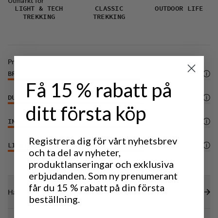
Utmärkt för
LIGHT & TECH
CLASSIC
OUTDOOR LIFE
TREKKING
TREKKING
Prestanda
BREATHABILITY
4
/6
Få 15 % rabatt på
DURABILITY
4
/6
ditt första köp
INSULATION/WARMTH
4
/6
Registrera dig för vårt nyhetsbrev
LIGHTWEIGHT
4
/6
och ta del av nyheter,
produktlanseringar och exklusiva
erbjudanden. Som ny prenumerant
får du 15 % rabatt på din första
Hållbarhetsegenskaper
beställning.