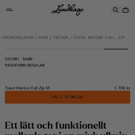
Hoppa till innehåll
Tived Merino Full Zip M
ANDRINGSKLÄDER
HERR
TRÖJOR
TIVED MERINO FULL ZIP M
COLOR
:
SAND
PASSFORM
:
REGULAR
Pris:
Tived Merino Full Zip M
1 700 kr
VÄLJ STORLEK
E
t
t
l
ä
t
t
o
c
h
f
u
n
k
t
i
o
n
e
l
l
t