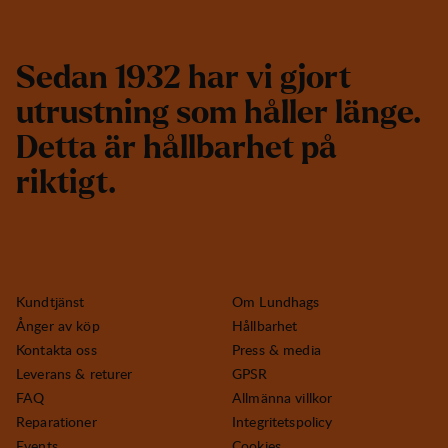
S
e
d
a
n
1
9
3
2
h
a
r
v
i
g
j
o
r
t
u
t
r
u
s
t
n
i
n
g
s
o
m
h
å
l
l
e
r
l
ä
n
g
e
.
D
e
t
t
a
ä
r
h
å
l
l
b
a
r
h
e
t
p
å
r
i
k
t
i
g
t
.
Kundtjänst
Om Lundhags
Ånger av köp
Hållbarhet
Kontakta oss
Press & media
Leverans & returer
GPSR
FAQ
Allmänna villkor
Reparationer
Integritetspolicy
Events
Cookies