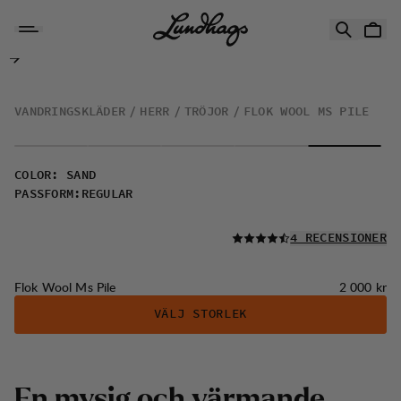
Hoppa till innehåll
Flok Wool Ms Pile
VANDRINGSKLÄDER
HERR
TRÖJOR
FLOK WOOL MS PILE
COLOR
:
SAND
PASSFORM
:
REGULAR
LÄS ALLA
4 RECENSIONER
Pris:
Flok Wool Ms Pile
2 000 kr
VÄLJ STORLEK
E
n
m
y
s
i
g
o
c
h
v
ä
r
m
a
n
d
e