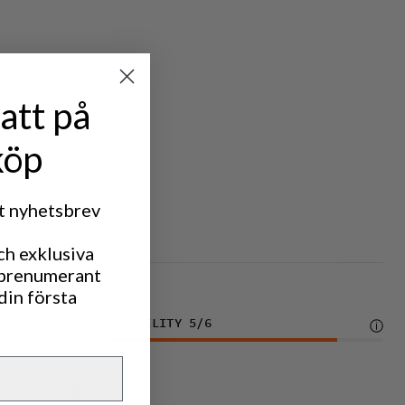
att på
köp
rt nyhetsbrev
IC TREKKING
ch exklusiva
 prenumerant
din första
DURABILITY
5
/6