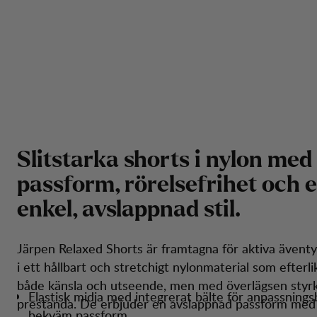
S
l
i
t
s
t
a
r
k
a
s
h
o
r
t
s
i
n
y
l
o
n
m
e
d
p
a
s
s
f
o
r
m
,
r
ö
r
e
l
s
e
f
r
i
h
e
t
o
c
h
e
e
n
k
e
l
,
a
v
s
l
a
p
p
n
a
d
s
t
i
l
.
Järpen Relaxed Shorts är framtagna för aktiva äventyr
i ett hållbart och stretchigt nylonmaterial som efterli
både känsla och utseende, men med överlägsen styr
Elastisk midja med integrerat bälte för anpassnings
prestanda. De erbjuder en avslappnad passform med
bekväm passform.