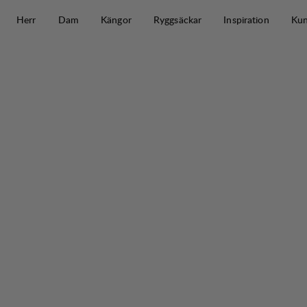
Hoppa till innehåll
Herr
Dam
Kängor
Ryggsäckar
Inspiration
Kun
Järpen Relaxed Shorts M
30%
REA
: