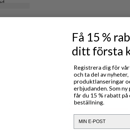
ad
ör det du
agar. Med
ingsbar
. Dessa
ör dem
aring.
Få 15 % rab
ditt första 
Utmärkt för
Registrera dig för vå
OUTDOOR LIFE
CLASS
och ta del av nyheter,
produktlanseringar o
erbjudanden. Som ny
får du 15 % rabatt på 
Prestanda
beställning.
BREATHABILITY
4
/6
Email
LIGHTWEIGHT
4
/6