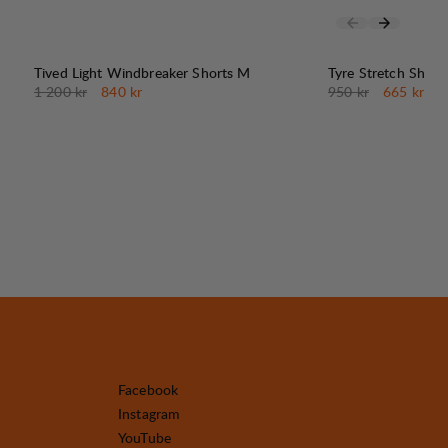
30%
30%
REA
:
REA
:
Tived Light Windbreaker Shorts M
Tyre Stretch Short
Originalpris:
Reapris
:
Originalpris:
Reapris
:
1 200 kr
840 kr
950 kr
665 kr
Facebook
Instagram
YouTube