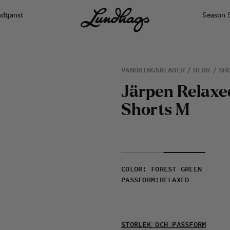
dtjänst
Season 
VANDRINGSKLÄDER
HERR
SH
J
ä
r
p
e
n
R
e
l
a
x
e
S
h
o
r
t
s
M
COLOR
:
FOREST GREEN
PASSFORM
:
RELAXED
STORLEK OCH PASSFORM