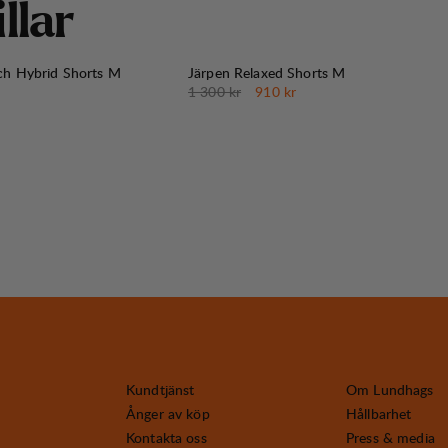
i
l
l
a
r
30%
REA
:
tch Hybrid Shorts M
Järpen Relaxed Shorts M
Originalpris:
Reapris
:
1 300 kr
910 kr
Kundtjänst
Om Lundhags
Ånger av köp
Hållbarhet
Kontakta oss
Press & media