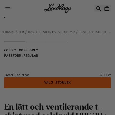
Hoppa till innehåll
Tived T-shirt W
DRINGSKLÄDER
DAM
T-SHIRTS & TOPPAR
TIVED T-SHIRT W
COLOR
:
MOSS GREY
PASSFORM
:
REGULAR
Pris:
Tived T-shirt W
450 kr
VÄLJ STORLEK
E
n
l
ä
t
t
o
c
h
v
e
n
t
i
l
e
r
a
n
d
e
t
-