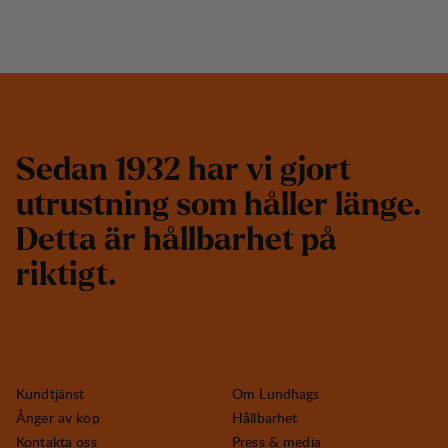
S
e
d
a
n
1
9
3
2
h
a
r
v
i
g
j
o
r
t
u
t
r
u
s
t
n
i
n
g
s
o
m
h
å
l
l
e
r
l
ä
n
g
e
.
D
e
t
t
a
ä
r
h
å
l
l
b
a
r
h
e
t
p
å
r
i
k
t
i
g
t
.
Kundtjänst
Om Lundhags
Ånger av köp
Hållbarhet
Kontakta oss
Press & media