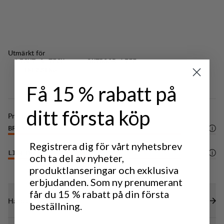
Utmärkt för
LIGHT & TECH
OUTDOOR LIFE
TREKKING
Få 15 % rabatt på
ditt första köp
Prestanda
BREATHABILITY
5
/6
Registrera dig för vårt nyhetsbrev
LIGHTWEIGHT
5
/6
och ta del av nyheter,
produktlanseringar och exklusiva
erbjudanden. Som ny prenumerant
får du 15 % rabatt på din första
Hållbarhetsegenskaper
beställning.