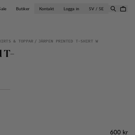
ÖPPNA VÄLJ L
Sale
Butiker
Kontakt
Logga in
SV / SE
HIRTS & TOPPAR
JÄRPEN PRINTED T-SHIRT W
d
T
-
Pris:
600 kr