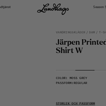
dtjänst
Season 
VANDRINGSKLÄDER
DAM
T-S
J
ä
r
p
e
n
P
r
i
n
t
e
S
h
i
r
t
W
COLOR
:
MOSS GREY
PASSFORM
:
REGULAR
STORLEK OCH PASSFORM