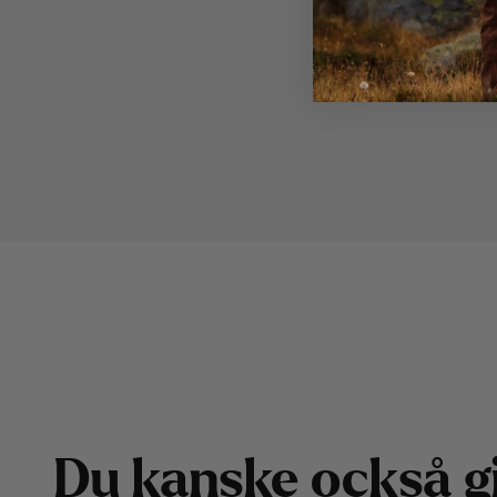
D
u
k
a
n
s
k
e
o
c
k
s
å
g