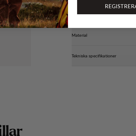
REGISTRER
Hållbarhetsegenskaper
Material
Tekniska specifikationer
i
l
l
a
r