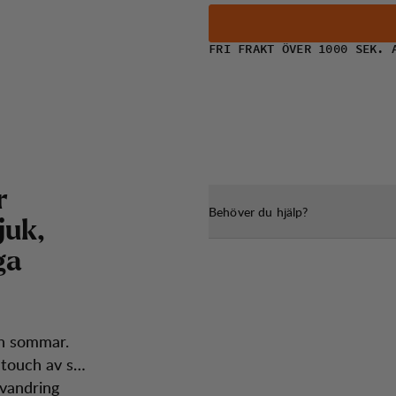
FRI FRAKT ÖVER 1000 SEK. 
r
Behöver du hjälp?
j
u
k
,
g
a
och sommar.
touch av stil
 vandring