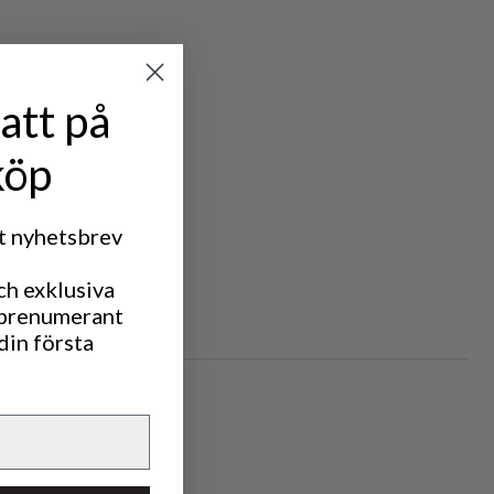
att på
köp
rt nyhetsbrev
ch exklusiva
 prenumerant
din första