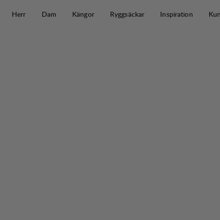
Hoppa till innehåll
Herr
Dam
Kängor
Ryggsäckar
Inspiration
Kun
Järpen Printed T-Shirt W