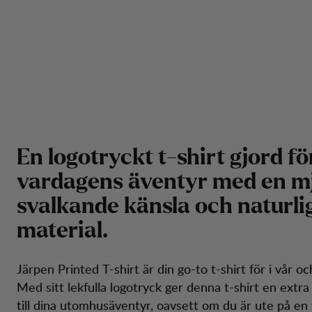
E
n
l
o
g
o
t
r
y
c
k
t
t
-
s
h
i
r
t
g
j
o
r
d
f
ö
v
a
r
d
a
g
e
n
s
ä
v
e
n
t
y
r
m
e
d
e
n
m
s
v
a
l
k
a
n
d
e
k
ä
n
s
l
a
o
c
h
n
a
t
u
r
l
i
m
a
t
e
r
i
a
l
.
Järpen Printed T-shirt är din go-to t-shirt för i vår 
Med sitt lekfulla logotryck ger denna t-shirt en extra 
till dina utomhusäventyr, oavsett om du är ute på en