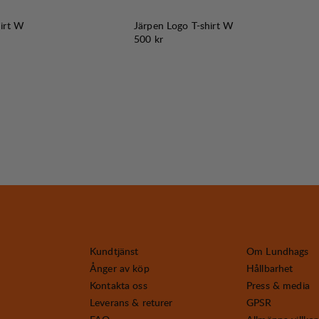
hirt W
Järpen Logo T-shirt W
Pris:
500 kr
Kundtjänst
Om Lundhags
Ånger av köp
Hållbarhet
Kontakta oss
Press & media
Leverans & returer
GPSR