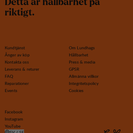
D
e
t
t
a
ä
r
h
å
l
l
b
a
r
h
e
t
p
å
r
i
k
t
i
g
t
.
Kundtjänst
Om Lundhags
Ånger av köp
Hållbarhet
Kontakta oss
Press & media
Leverans & returer
GPSR
FAQ
Allmänna villkor
Reparationer
Integritetspolicy
Events
Cookies
Facebook
Instagram
YouTube
SV / SE