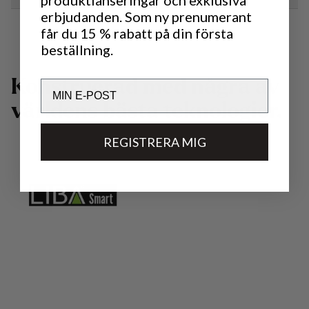
erbjudanden. Som ny prenumerant
får du 15 % rabatt på din första
beställning.
K
o
n
s
t
r
u
e
r
a
d
m
e
d
n
å
g
r
a
a
v
Email
v
ä
r
l
d
e
n
s
b
ä
s
t
a
t
e
k
n
o
l
o
g
i
e
r
.
REGISTRERA MIG