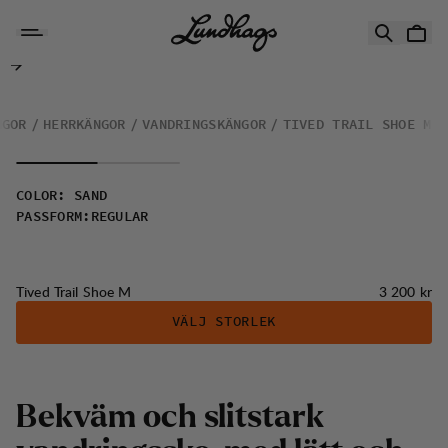
Hoppa till innehåll
Tived Trail Shoe M
NGOR
HERRKÄNGOR
VANDRINGSKÄNGOR
TIVED TRAIL SHOE M
COLOR
:
SAND
PASSFORM
:
REGULAR
Pris:
Tived Trail Shoe M
3 200 kr
VÄLJ STORLEK
B
e
k
v
ä
m
o
c
h
s
l
i
t
s
t
a
r
k