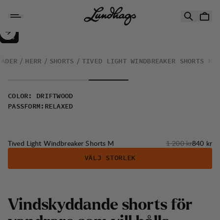
Hoppa till innehåll
Tived Light Windbreaker Shorts M
30%
REA
:
LÄDER
HERR
SHORTS
TIVED LIGHT WINDBREAKER SHORTS M
COLOR
:
DRIFTWOOD
PASSFORM
:
RELAXED
Originalpris:
Reapris
:
Tived Light Windbreaker Shorts M
1 200 kr
840 kr
VÄLJ STORLEK
V
i
n
d
s
k
y
d
d
a
n
d
e
s
h
o
r
t
s
f
ö
r