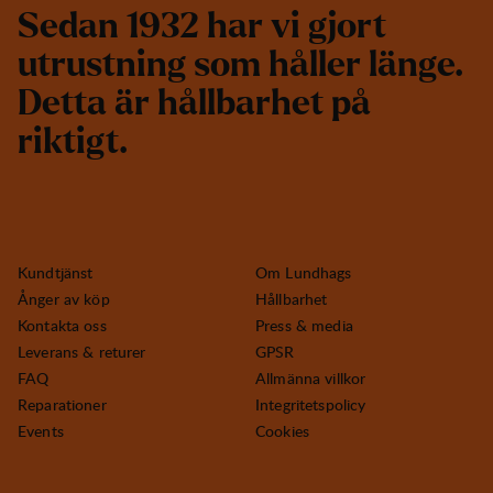
S
e
d
a
n
1
9
3
2
h
a
r
v
i
g
j
o
r
t
u
t
r
u
s
t
n
i
n
g
s
o
m
h
å
l
l
e
r
l
ä
n
g
e
.
D
e
t
t
a
ä
r
h
å
l
l
b
a
r
h
e
t
p
å
r
i
k
t
i
g
t
.
Kundtjänst
Om Lundhags
Ånger av köp
Hållbarhet
Kontakta oss
Press & media
Leverans & returer
GPSR
FAQ
Allmänna villkor
Reparationer
Integritetspolicy
Events
Cookies