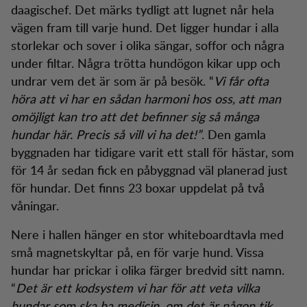
daagischef. Det märks tydligt att lugnet når hela
vägen fram till varje hund. Det ligger hundar i alla
storlekar och sover i olika sängar, soffor och några
under filtar. Några trötta hundögon kikar upp och
undrar vem det är som är på besök. “
Vi får ofta
höra att vi har en sådan harmoni hos oss, att man
omöjligt kan tro att det befinner sig så många
hundar här. Precis så vill vi ha det!”
. Den gamla
byggnaden har tidigare varit ett stall för hästar, som
för 14 år sedan fick en påbyggnad väl planerad just
för hundar. Det finns 23 boxar uppdelat på två
våningar.
Nere i hallen hänger en stor whiteboardtavla med
små magnetskyltar på, en för varje hund. Vissa
hundar har prickar i olika färger bredvid sitt namn.
“
Det är ett kodsystem vi har för att veta vilka
hundar som ska ha medicin, om det är någon tik