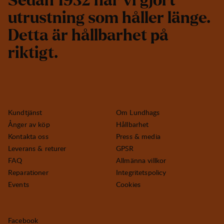
S
e
d
a
n
1
9
3
2
h
a
r
v
i
g
j
o
r
t
u
t
r
u
s
t
n
i
n
g
s
o
m
h
å
l
l
e
r
l
ä
n
g
e
.
D
e
t
t
a
ä
r
h
å
l
l
b
a
r
h
e
t
p
å
r
i
k
t
i
g
t
.
Kundtjänst
Om Lundhags
Ånger av köp
Hållbarhet
Kontakta oss
Press & media
Leverans & returer
GPSR
FAQ
Allmänna villkor
Reparationer
Integritetspolicy
Events
Cookies
Facebook