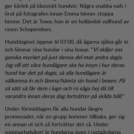
ger kärlek på klassiskt hundvis: Några snabba nafs i
örat på fotografen innan Emma hinner stoppa
henne. Det är Towa, hon är en holländsk vallhund av
rasen Schapendoes.
Hunddagiset öppnar kl 07:00, då ägarna själva går in
och lämnar sina hundar i sina boxar. “
Vi skiljer oss
ganska mycket på just denna del mot andra dagis.
Jag vill att våra hundägare ska ha insyn i hur deras
hund har det på dagis, så alla hundägare är
välkomna in och lämna/hämta sin hund i boxen.
På
så sätt så får dem i lugn och ro säga hej då till
varandra innan deras dag fortsätter på skilda håll.
”
Under förmiddagen får alla hundar längre
promenader, när en grupp kommer tillbaka, ger sig
en annan ut och så fortsätter det så. Under
sommarhalvåret är hundarna även i rastgårdarna