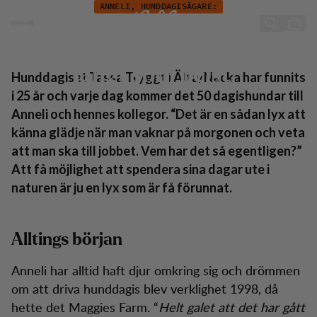
"Med rätt kläder och glada hundar kan man gå hur långt som helst.
Hoppa till innehåll
ANNELI, HUNDDAGISÄGARE:
"Med rätt kläder och glada
hundar kan man gå hur
långt som helst."
Hunddagiset Tassa Tryggt i Älta/Nacka har funnits
i 25 år och varje dag kommer det 50 dagishundar till
Anneli och hennes kollegor. “Det är en sådan lyx att
känna glädje när man vaknar på morgonen och veta
att man ska till jobbet. Vem har det så egentligen?”
Att få möjlighet att spendera sina dagar ute i
naturen är ju en lyx som är få förunnat.
Alltings början
Anneli har alltid haft djur omkring sig och drömmen
om att driva hunddagis blev verklighet 1998, då
hette det Maggies Farm. “
Helt galet att det har gått