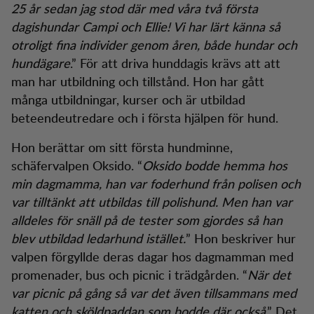
25 år sedan jag stod där med våra två första
dagishundar Campi och Ellie! Vi har lärt känna så
otroligt fina individer genom åren, både hundar och
hundägare
.” För att driva hunddagis krävs att att
man har utbildning och tillstånd. Hon har gått
många utbildningar, kurser och är utbildad
beteendeutredare och i första hjälpen för hund.
Hon berättar om sitt första hundminne,
schäfervalpen Oksido. “
Oksido bodde hemma hos
min dagmamma, han var foderhund från polisen och
var tilltänkt att utbildas till polishund. Men han var
alldeles för snäll på de tester som gjordes så han
blev utbildad ledarhund istället.
” Hon beskriver hur
valpen förgyllde deras dagar hos dagmamman med
promenader, bus och picnic i trädgården. “
När det
var picnic på gång så var det även tillsammans med
katten och sköldpaddan som bodde där också
.” Det