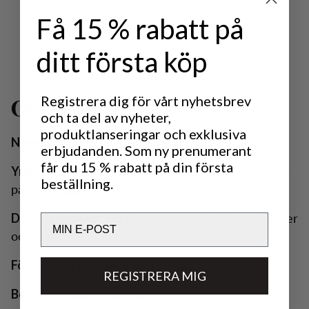
Få 15 % rabatt på
ditt första köp
Registrera dig för vårt nyhetsbrev
Om Håkan
och ta del av nyheter,
produktlanseringar och exklusiva
Håkan Nyström
Namn:
erbjudanden. Som ny prenumerant
får du 15 % rabatt på din första
Produktutvecklare och designer för hårdvara
Yrke:
beställning.
på Lundhags (i Järpen).
Två dagar per vecka. Oavsett väder
Dagar utomhus:
Email
och årstid.
Avesta
Född och uppvuxen:
REGISTRERA MIG
Undersåker i Jämtland
Bor: