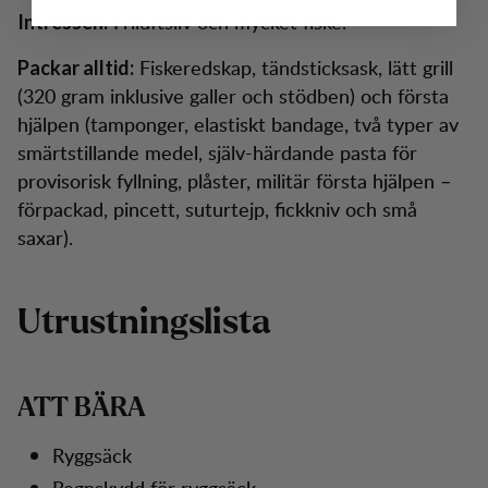
Friluftsliv och mycket fiske.
Intressen:
Fiskeredskap, tändsticksask, lätt grill
Packar alltid:
(320 gram inklusive galler och stödben) och första
hjälpen (tamponger, elastiskt bandage, två typer av
smärtstillande medel, själv-härdande pasta för
provisorisk fyllning, plåster, militär första hjälpen –
förpackad, pincett, suturtejp, fickkniv och små
saxar).
Utrustningslista
ATT BÄRA
Ryggsäck
Regnskydd för ryggsäck