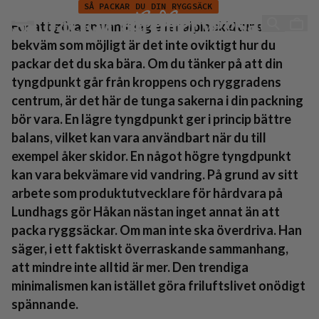
Så packar du din ryggsäck
Hoppa till innehåll
SÅ PACKAR DU DIN RYGGSÄCK
Så packar du din ryggsäck
För att göra en vandring eller alpin skidtur så
bekväm som möjligt är det inte oviktigt hur du
packar det du ska bära. Om du tänker på att din
tyngdpunkt går från kroppens och ryggradens
centrum, är det här de tunga sakerna i din packning
bör vara. En lägre tyngdpunkt ger i princip bättre
balans, vilket kan vara användbart när du till
exempel åker skidor. En något högre tyngdpunkt
kan vara bekvämare vid vandring. På grund av sitt
arbete som produktutvecklare för hårdvara på
Lundhags gör Håkan nästan inget annat än att
packa ryggsäckar. Om man inte ska överdriva. Han
säger, i ett faktiskt överraskande sammanhang,
att mindre inte alltid är mer. Den trendiga
minimalismen kan istället göra friluftslivet onödigt
spännande.