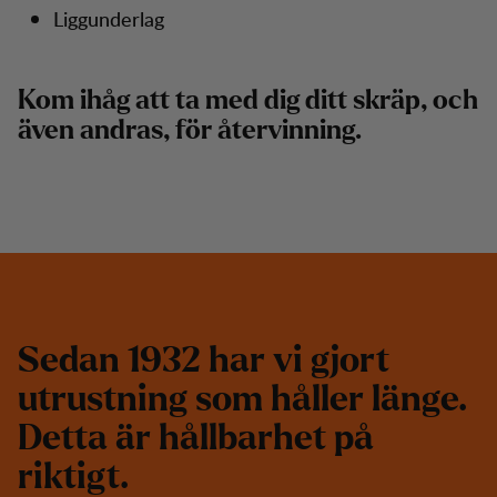
Liggunderlag
Kom ihåg att ta med dig ditt skräp, och
även andras, för återvinning.
S
e
d
a
n
1
9
3
2
h
a
r
v
i
g
j
o
r
t
u
t
r
u
s
t
n
i
n
g
s
o
m
h
å
l
l
e
r
l
ä
n
g
e
.
D
e
t
t
a
ä
r
h
å
l
l
b
a
r
h
e
t
p
å
r
i
k
t
i
g
t
.