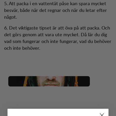
5. Att packa i en vattentät påse kan spara mycket
besvär, både när det regnar och när du letar efter
något.
6. Det viktigaste tipset är att öva på att packa. Och
det görs genom att vara ute mycket. Då lär du dig
vad som fungerar och inte fungerar, vad du behöver
och inte behöver.