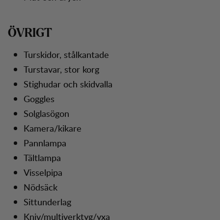
ÖVRIGT
Turskidor, stålkantade
Turstavar, stor korg
Stighudar och skidvalla
Goggles
Solglasögon
Kamera/kikare
Pannlampa
Tältlampa
Visselpipa
Nödsäck
Sittunderlag
Kniv/multiverktyg/yxa