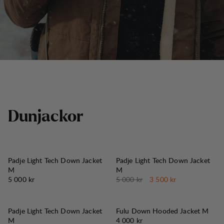
D
u
n
j
a
c
k
o
r
30%
REA
:
Padje Light Tech Down Jacket
Padje Light Tech Down Jacket
M
M
Pris:
Originalpris:
Reapris
:
5 000 kr
5 000 kr
3 500 kr
Padje Light Tech Down Jacket
Fulu Down Hooded Jacket M
Pris:
M
4 000 kr