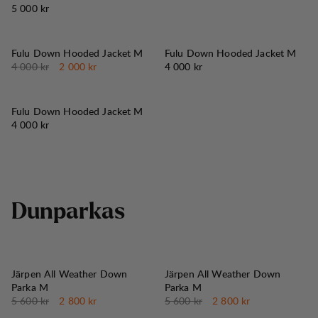
Pris:
5 000 kr
50%
REA
:
Fulu Down Hooded Jacket M
Fulu Down Hooded Jacket M
Originalpris:
Reapris
:
Pris:
4 000 kr
2 000 kr
4 000 kr
Fulu Down Hooded Jacket M
Pris:
4 000 kr
D
u
n
p
a
r
k
a
s
50%
50%
REA
:
REA
:
Järpen All Weather Down
Järpen All Weather Down
Parka M
Parka M
Originalpris:
Reapris
:
Originalpris:
Reapris
:
5 600 kr
2 800 kr
5 600 kr
2 800 kr