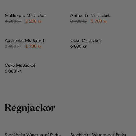
50%
50%
REA
:
REA
:
Makke pro Ms Jacket
Authentic Ms Jacket
Originalpris:
Reapris
:
Originalpris:
Reapris
:
4 500 kr
2 250 kr
3 400 kr
1 700 kr
50%
REA
:
Authentic Ms Jacket
Ocke Ms Jacket
Originalpris:
Reapris
:
Pris:
3 400 kr
1 700 kr
6 000 kr
Ocke Ms Jacket
Pris:
6 000 kr
R
e
g
n
j
a
c
k
o
r
Stockholm Waterproof Parka
Stockholm Waterproof Parka