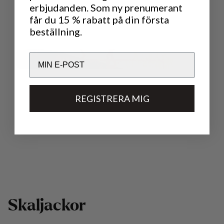
erbjudanden. Som ny prenumerant
får du 15 % rabatt på din första
beställning.
Email
REGISTRERA MIG
S
k
a
l
j
a
c
k
o
r