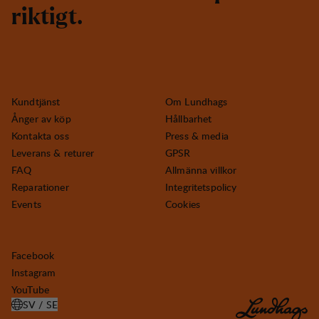
r
i
k
t
i
g
t
.
Kundtjänst
Om Lundhags
Ånger av köp
Hållbarhet
Kontakta oss
Press & media
Leverans & returer
GPSR
FAQ
Allmänna villkor
Reparationer
Integritetspolicy
Events
Cookies
Facebook
Instagram
YouTube
SV / SE
ÖPPNA VÄLJ LAND