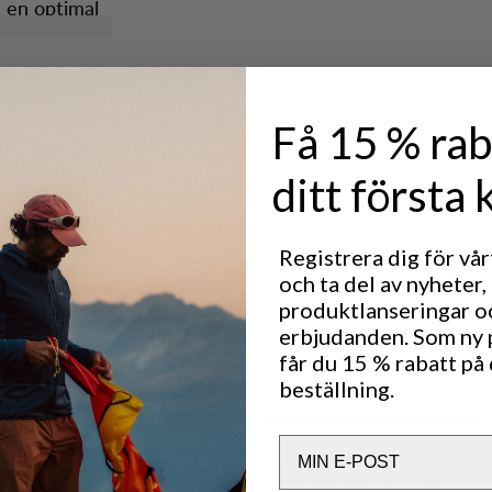
a en optimal
e så att de
nd från att
Få 15 % rab
 bak.
ditt första 
Utmärkt för
Registrera dig för vå
CLASSIC TREKKING
och ta del av nyheter,
produktlanseringar o
erbjudanden. Som ny
får du 15 % rabatt på 
Prestanda
beställning.
BREATHABILITY
4
/6
Email
INSULATION/WARMTH
3
/6