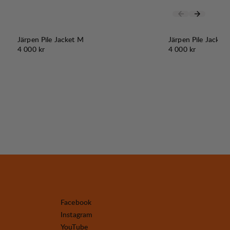
Järpen Pile Jacket M
Järpen Pile Jacket
Pris:
Pris:
4 000 kr
4 000 kr
Facebook
Instagram
YouTube