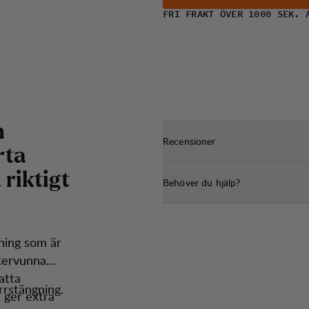
FRI FRAKT ÖVER 1000 SEK. 
h
Recensioner
r
t
a
a
r
i
k
t
i
g
t
Behöver du hjälp?
tning som är
återvunna
atta
rrstängning.
 ger extra