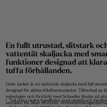
E
n
f
u
l
l
t
u
t
r
u
s
t
a
d
,
s
l
i
t
s
t
a
r
k
o
c
v
a
t
t
e
n
t
ä
t
s
k
a
l
j
a
c
k
a
m
e
d
s
m
a
f
u
n
k
t
i
o
n
e
r
d
e
s
i
g
n
a
d
a
t
t
k
l
a
r
t
u
f
f
a
f
ö
r
h
å
l
l
a
n
d
e
n
.
Ocke Jacket är en vattentät skaljacka med full utrus
designad för aktiva friluftsentusiaster. Tillverkad av 
nylontyger och förstärkt med Schoeller Kevlar på uts
Två stora nedre handfickor med vindslå och kardbo
områden för ökad slitstyrka. Ventilationsdragkedjorna