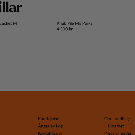
i
l
l
a
r
 Jacket M
Knak Pile Ms Parka
Pris:
4 500 kr
Kundtjänst
Om Lundhags
Ånger av köp
Hållbarhet
Kontakta oss
Press & media