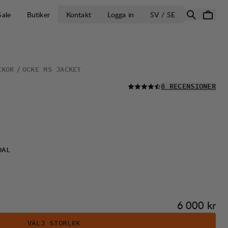
ÖPPNA VÄLJ L
Sale
Butiker
Kontakt
Logga in
SV / SE
CKOR
OCKE MS JACKET
LÄS ALLA
8 RECENSIONER
OAL
Pris:
6 000 kr
VÄLJ STORLEK