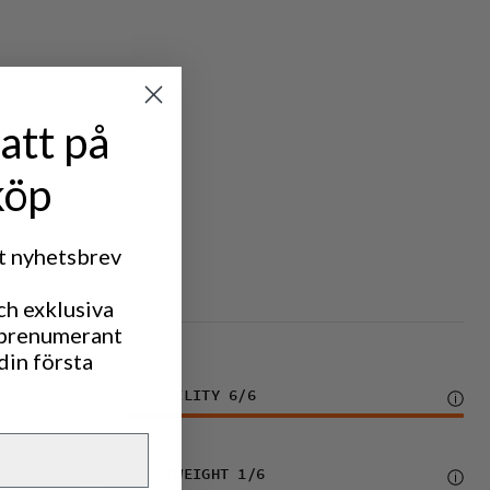
att på
köp
rt nyhetsbrev
ch exklusiva
 prenumerant
din första
DURABILITY
6
/6
LIGHTWEIGHT
1
/6