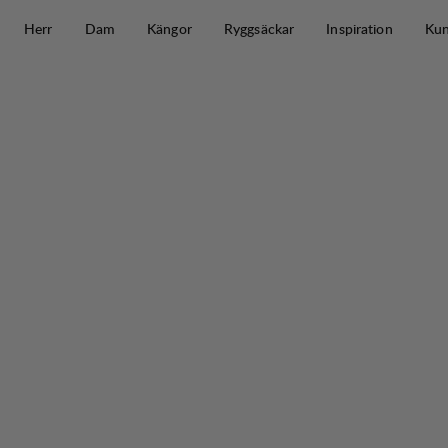
Hoppa till innehåll
Herr
Dam
Kängor
Ryggsäckar
Inspiration
Kun
Ocke Ms Jacket