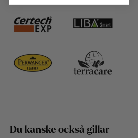
D
u
k
a
n
s
k
e
o
c
k
s
å
g
i
l
l
a
r