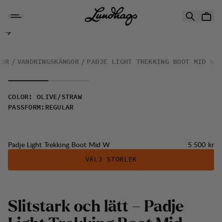
Hoppa till innehåll
Padje Light Trekking Boot Mid W
GOR
VANDRINGSKÄNGOR
PADJE LIGHT TREKKING BOOT MID W
COLOR
:
OLIVE/STRAW
PASSFORM
:
REGULAR
Pris:
Padje Light Trekking Boot Mid W
5 500 kr
VÄLJ STORLEK
Slitstark och lätt – Padje