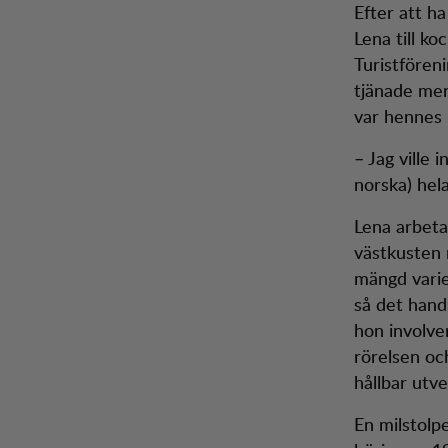
Efter att h
Lena till ko
Turistföreni
tjänade mer
var hennes 
– Jag ville 
norska) hel
Lena arbeta
västkusten 
mängd varie
så det handl
hon involve
rörelsen oc
hållbar utve
En milstolpe