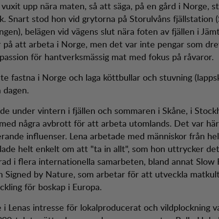
a vuxit upp nära maten, så att säga, på en gård i Norge, 
ck. Snart stod hon vid grytorna på Storulvåns fjällstation
ngen), belägen vid vägens slut nära foten av fjällen i Jäm
 på att arbeta i Norge, men det var inte pengar som dre
passion för hantverksmässig mat med fokus på råvaror.
inte fastna i Norge och laga köttbullar och stuvning (lapps
a dagen.
de under vintern i fjällen och sommaren i Skåne, i Stoc
med några avbrott för att arbeta utomlands. Det var här
rande influenser. Lena arbetade med människor från hel
ade helt enkelt om att "ta in allt", som hon uttrycker det
rad i flera internationella samarbeten, bland annat Slow
h Signed by Nature, som arbetar för att utveckla matkul
ckling för boskap i Europa.
 i Lenas intresse för lokalproducerat och vildplockning v