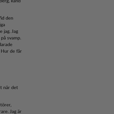
berg, känd
Vid den
iga
 jag. Jag
a på svamp.
larade
 Hur de får
t när det
törer,
are. Jag är