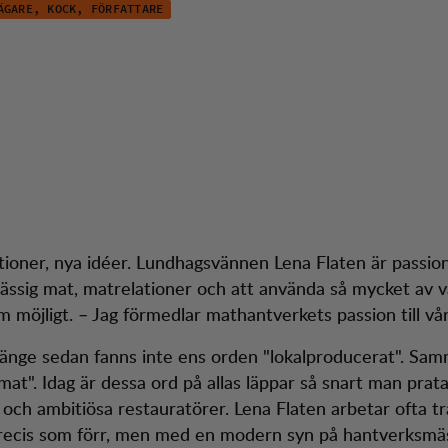
ÄGARE, KOCK, FÖRFATTARE
a Flaten
dtjänst
Season 
tioner, nya idéer. Lundhagsvännen Lena Flaten är passi
ssig mat, matrelationer och att använda så mycket av v
 möjligt. – Jag förmedlar mathantverkets passion till vår
 länge sedan fanns inte ens orden "lokalproducerat". Sa
 mat". Idag är dessa ord på allas läppar så snart man prat
och ambitiösa restauratörer. Lena Flaten arbetar ofta tra
recis som förr, men med en modern syn på hantverksmäs