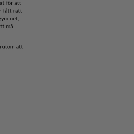
at för att
 fått rätt
 gymmet,
att må
örutom att