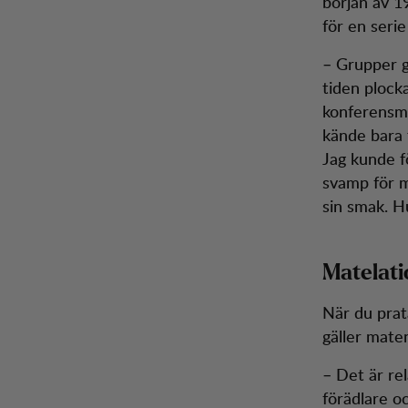
början av 1
för en seri
– Grupper g
tiden plock
konferensma
kände bara 
Jag kunde 
svamp för m
sin smak. H
Matelati
När du prat
gäller maten
– Det är re
förädlare o