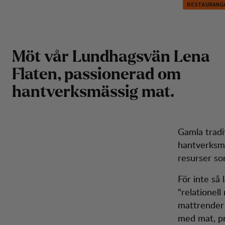
Lena Flaten
Hoppa till innehåll
RESTAURANG
Len
Herr
Dam
Kängor
Ryggsäckar
Inspiration
Kun
Möt vår Lundhagsvän Lena
Flaten, passionerad om
hantverksmässig mat.
Gamla tradi
hantverksmä
resurser som
För inte så
"relationell
mattrender 
med mat, p