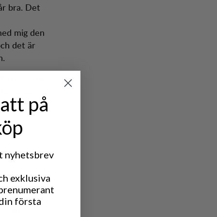
år bra. Det
 med mig den
och det är
n.
tt ta vara på
n påverka
att på
köp
rt nyhetsbrev
 som även
Lena är
ch exklusiva
amarbete
 prenumerant
agning
din första
t själv-