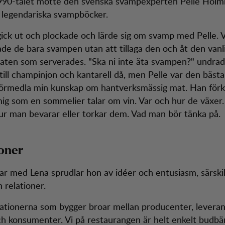
990-talet mötte den svenska svampexperten Pelle Holm
e legendariska svampböcker.
ick ut och plockade och lärde sig om svamp med Pelle. 
ade de bara svampen utan att tillaga den och åt den vanl
ten som serverades. "Ska ni inte äta svampen?" undrade
till champinjon och kantarell då, men Pelle var den bäst
förmedla min kunskap om hantverksmässig mat. Han förk
ig som en sommelier talar om vin. Var och hur de växer.
ur man bevarar eller torkar dem. Vad man bör tänka på.
oner
ar med Lena sprudlar hon av idéer och entusiasm, särskil
 relationer.
lationerna som bygger broar mellan producenter, leveran
ch konsumenter. Vi på restaurangen är helt enkelt budbär