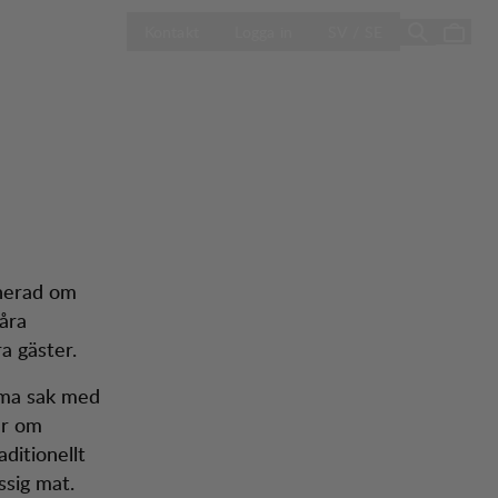
ÖPPNA VÄLJ L
Sale
Butiker
Kontakt
Logga in
SV / SE
onerad om
åra
a gäster.
mma sak med
ar om
ditionellt
sig mat.