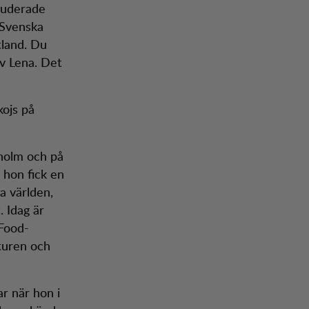
studerade
 (Svenska
tland. Du
v Lena. Det
kojs på
kholm och på
 hon fick en
a världen,
. Idag är
 Food-
turen och
ar när hon i