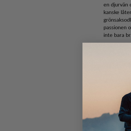
en djurvän o
kanske låte
grönsaksodl
passionen o
inte bara br
– Om du bor 
den. Sättet
djurhållnin
Att spri
Lena driver
inkluderar 
också engag
mellan Visit
utomhus. När