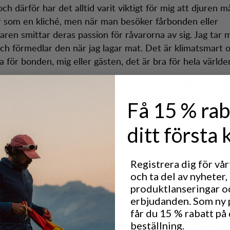
ch därför har det alltid varit viktigt för mig att djuren m
r som en kliché, men när man besöker fårbonden eller
aren smittar deras passion för råvarorna av sig. Jag tar
ch förmedlar den när jag lagar mat. Det är klimatsmart 
a för bonden, mig eller gästen, det är bra för hela världe
mitt i naturen som jag gör, inser du hur viktigt det är a
 vi arbetar med våra leverantörer på gör att vi också ka
Få 15 % rab
g och sättet att arbeta med jord och natur.
ditt första 
nga på bollarna
Registrera dig för vå
 Flammans skafferi i Storlien, en restaurang och matbar
och ta del av nyheter,
catering och inspirationskurser för grupper och företag. 
produktlanseringar o
erad i ett projekt som heter The Edible Country, ett s
erbjudanden. Som ny
 Sweden och flera stjärnkockar för att inspirera till matl
får du 15 % rabatt på 
a en sjö inte långt från Storlien hittar du denna ”gör de
beställning.