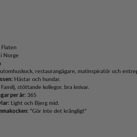
 Flaten
i Norge
n
utomhuskock, restaurangägare, matinspiratör och entre
Hästar och hundar.
ssen:
Familj, stöttande kollegor, bra knivar.
365
ar per år:
Light och Bjerg mid.
lar:
"Gör inte det krångligt"
emmakocken: