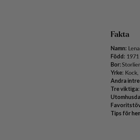
Fakta
Lena
Namn:
1971 
Född:
Storlie
Bor:
Kock, 
Yrke:
Andra intre
Tre viktiga:
Utomhusdag
Favoritstöv
Tips för h