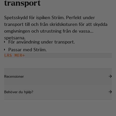
t
r
a
n
s
p
o
r
t
Spetsskydd för ispiken Striim. Perfekt under
transport till och från skridskoturen för att skydda
omgivningen och utrustning från de vassa
spetsarna.
För användning under transport.
Passar med Striim.
LÄS MER
Recensioner
Behöver du hjälp?