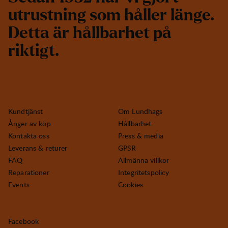
u
t
r
u
s
t
n
i
n
g
s
o
m
h
å
l
l
e
r
l
ä
n
g
e
.
D
e
t
t
a
ä
r
h
å
l
l
b
a
r
h
e
t
p
å
r
i
k
t
i
g
t
.
Kundtjänst
Om Lundhags
Ånger av köp
Hållbarhet
Kontakta oss
Press & media
Leverans & returer
GPSR
FAQ
Allmänna villkor
Reparationer
Integritetspolicy
Events
Cookies
Facebook