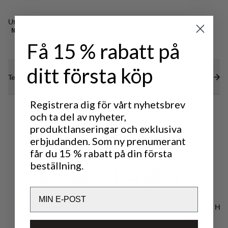
Utmärkt för
NORDIC SKATING
Få 15 % rabatt på
ditt första köp
Tekniska specifikationer
Registrera dig för vårt nyhetsbrev
och ta del av nyheter,
produktlanseringar och exklusiva
erbjudanden. Som ny prenumerant
får du 15 % rabatt på din första
beställning.
D
u
k
a
n
s
k
e
o
c
k
s
å
g
i
l
l
a
r
Email
Secura Safety System
Web Skate Hol
Pris:
Pris:
450 kr
190 kr