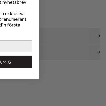
rt nyhetsbrev
ch exklusiva
 prenumerant
din första
A MIG