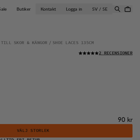
ÖPPNA VÄLJ L
Sale
Butiker
Kontakt
Logga in
SV / SE
 TILL SKOR & KÄNGOR
SHOE LACES 135CM
LÄS ALLA
2 RECENSIONER
Pris:
90 kr
VÄLJ STORLEK