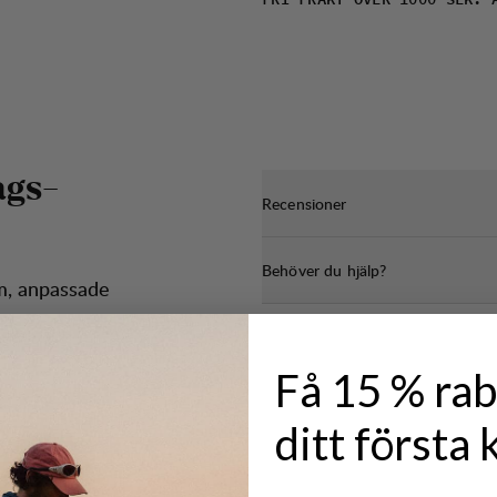
FRI FRAKT ÖVER 1000 SEK. 
a
g
s
-
Recensioner
Behöver du hjälp?
cm, anpassade
Få 15 % rab
ditt första 