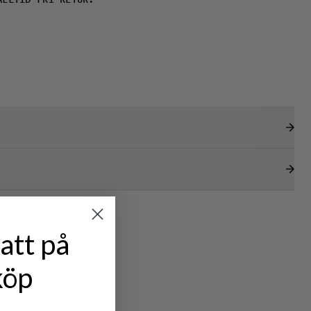
ALLTID FRI RETUR.
att på
köp