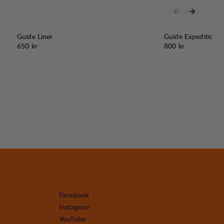
Guide Liner
Guide Expedition L
Pris:
Pris:
650 kr
800 kr
Facebook
Instagram
YouTube