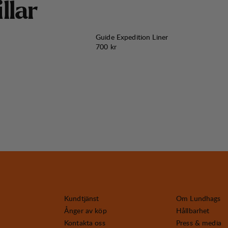
i
l
l
a
r
Guide Expedition Liner
Pris:
700 kr
Kundtjänst
Om Lundhags
Ånger av köp
Hållbarhet
Kontakta oss
Press & media