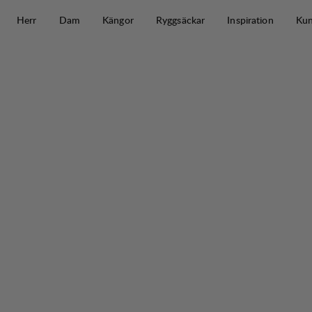
Hoppa till innehåll
Herr
Dam
Kängor
Ryggsäckar
Inspiration
Kun
Shoe Laces 135cm