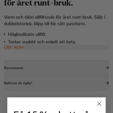
f
ö
r
å
r
e
t
r
u
n
t
-
b
r
u
k
.
Varm och skön ullfiltssula för året runt-bruk. Säljs i
dubbelstorlek, klipp till för rätt passform.
Högkvalitativ ullfilt.
Torkar snabbt och enkelt att byta.
LÄS MER
Recensioner
Behöver du hjälp?