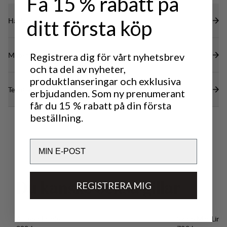
Få 15 % rabatt på
Hållbarhetsegenskaper
ditt första köp
Material
Registrera dig för vårt nyhetsbrev
och ta del av nyheter,
produktlanseringar och exklusiva
Tekniska specifikationer
erbjudanden. Som ny prenumerant
får du 15 % rabatt på din första
beställning.
Email
REGISTRERA MIG
D
u
k
a
n
s
k
e
o
c
k
s
å
g
i
l
l
a
r
Aumen Insole
Skare Mid Liner