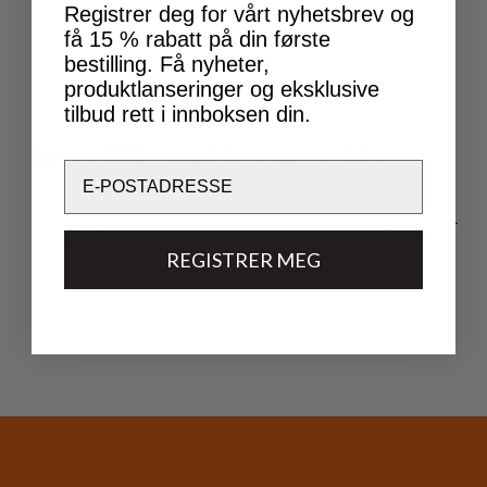
Registrer deg for vårt nyhetsbrev og
få 15 % rabatt på din første
bestilling. Få nyheter,
produktlanseringer og eksklusive
tilbud rett i innboksen din.
D
u
v
i
l
k
a
n
s
k
j
e
o
g
s
å
l
i
k
e
Email
Aumen Insole
Guide Liner
Pris:
Pris:
kr 200
kr 650
REGISTRER MEG