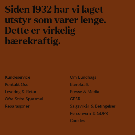
S
i
d
e
n
1
9
3
2
h
a
r
v
i
l
a
g
e
t
u
t
s
t
y
r
s
o
m
v
a
r
e
r
l
e
n
g
e
.
D
e
t
t
e
e
r
v
i
r
k
e
l
i
g
b
æ
r
e
k
r
a
f
t
i
g
.
Kundeservice
Om Lundhags
Kontakt Oss
Bærekraft
Levering & Retur
Presse & Media
Ofte Stilte Spørsmal
GPSR
Reparasjoner
Salgsvilkår & Betingelser
Personvern & GDPR
Cookies