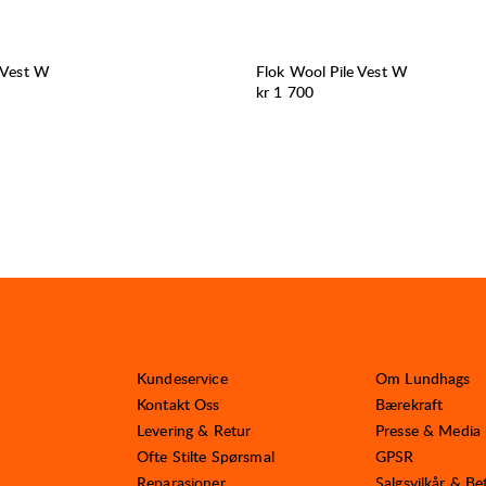
 Vest W
Flok Wool Pile Vest W
Pris:
kr 1 700
Kundeservice
Om Lundhags
Kontakt Oss
Bærekraft
Levering & Retur
Presse & Media
Ofte Stilte Spørsmal
GPSR
Reparasjoner
Salgsvilkår & Be