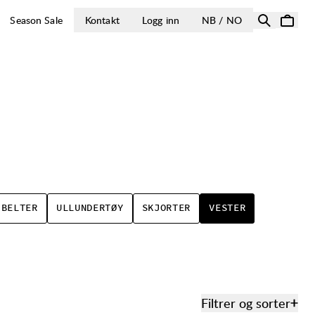
ÅPNE VELG LA
Season Sale
Kontakt
Logg inn
NB / NO
BELTER
ULLUNDERTØY
SKJORTER
VESTER
Filtrer og sorter