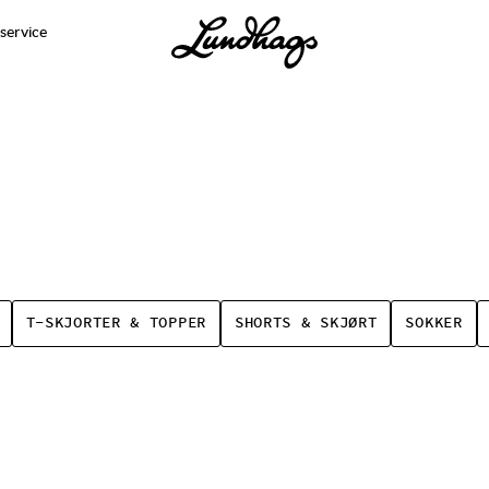
service
T-SKJORTER & TOPPER
SHORTS & SKJØRT
SOKKER