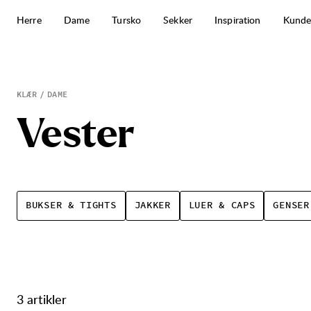
Hopp til innhold
Herre
Dame
Tursko
Sekker
Inspiration
Kunde
Vester
KLÆR
DAME
V
e
s
t
e
r
BUKSER & TIGHTS
JAKKER
LUER & CAPS
GENSER
3 artikler
Produkter