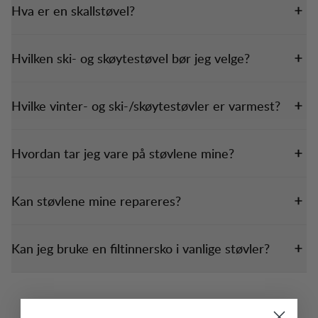
Hva er en skallstøvel?
Hvilken ski- og skøytestøvel bør jeg velge?
Hvilke vinter- og ski-/skøytestøvler er varmest?
Hvordan tar jeg vare på støvlene mine?
Kan støvlene mine repareres?
Kan jeg bruke en filtinnersko i vanlige støvler?