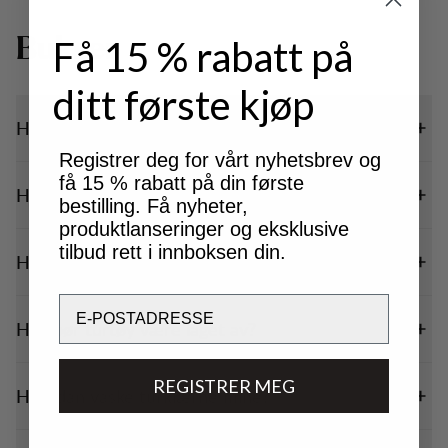
Bukser
Få 15 % rabatt på
ditt første kjøp
Hvordan velge tursbukser?
Registrer deg for vårt nyhetsbrev og
få 15 % rabatt på din første
Hvilken størrelse bør jeg velge?
bestilling. Få nyheter,
produktlanseringer og eksklusive
tilbud rett i innboksen din.
Hvordan bør tursbukser sitte?
Email
Hva bør turtøy være laget av?
REGISTRER MEG
Hvordan vaske turklærne mine?