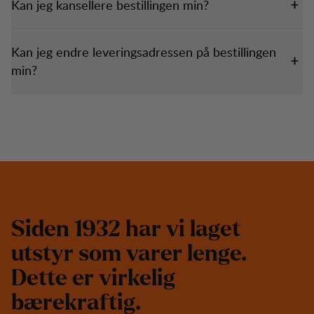
Kan jeg kansellere bestillingen min?
Kan jeg endre leveringsadressen på bestillingen
min?
S
i
d
e
n
1
9
3
2
h
a
r
v
i
l
a
g
e
t
u
t
s
t
y
r
s
o
m
v
a
r
e
r
l
e
n
g
e
.
D
e
t
t
e
e
r
v
i
r
k
e
l
i
g
b
æ
r
e
k
r
a
f
t
i
g
.