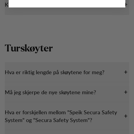
Kan jeg gå tur i regntøy?
Turskøyter
Hva er riktig lengde på skøytene for meg?
Må jeg skjerpe de nye skøytene mine?
Hva er forskjellen mellom "Speik Secura Safety
System" og "Secura Safety System"?