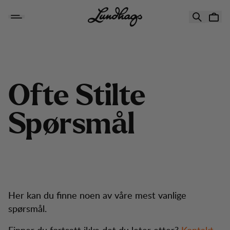
Hopp til innhold
Ofte Stilte Spørsmål
O
f
t
e
S
t
i
l
t
e
S
p
ø
r
s
m
å
l
Her kan du finne noen av våre mest vanlige
spørsmål.
Finner du fortsatt ikke det du leter etter?
Kontakt