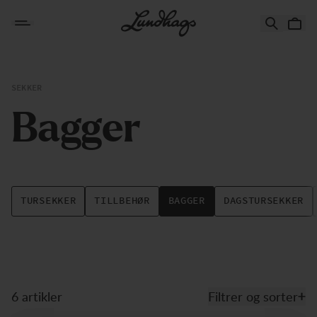
Hopp til innhold
Bagger
SEKKER
B
a
g
g
e
r
TURSEKKER
TILLBEHØR
BAGGER
DAGSTURSEKKER
6 artikler
Filtrer og sorter
Produkter