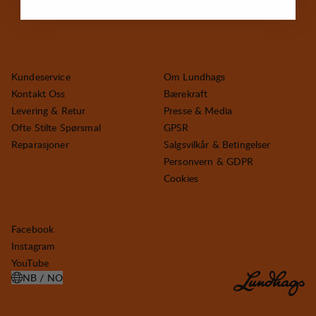
Kundeservice
Om Lundhags
Kontakt Oss
Bærekraft
Levering & Retur
Presse & Media
Ofte Stilte Spørsmal
GPSR
Reparasjoner
Salgsvilkår & Betingelser
Personvern & GDPR
Cookies
Facebook
Instagram
YouTube
NB / NO
ÅPNE VELG LAND