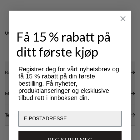
Få 15 % rabatt på
Utmerket for
OUTDOOR LIFE
CLASSIC
TREKKING
ditt første kjøp
Registrer deg for vårt nyhetsbrev og
Bærekraftsegenskaper
få 15 % rabatt på din første
bestilling. Få nyheter,
produktlanseringer og eksklusive
Materialer
tilbud rett i innboksen din.
Email
Tekniske spesifikasjoner
REGISTRER MEG