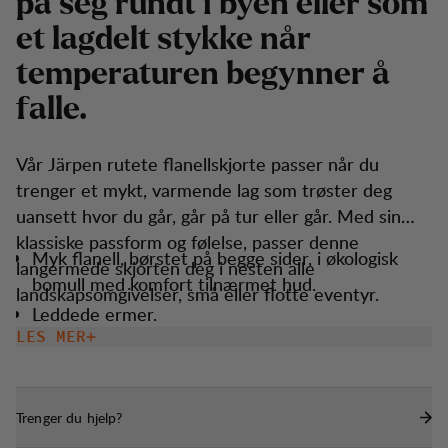
p
å
s
e
g
r
u
n
d
t
i
b
y
e
n
e
l
l
e
r
s
o
m
e
t
l
a
g
d
e
l
t
s
t
y
k
k
e
n
å
r
t
e
m
p
e
r
a
t
u
r
e
n
b
e
g
y
n
n
e
r
å
f
a
l
l
e
.
Vår Järpen rutete flanellskjorte passer når du
trenger et mykt, varmende lag som trøster deg
uansett hvor du går, går på tur eller går. Med sin
klassiske passform og følelse, passer denne
Myk flanell, børstet på begge sider, i økologisk
langermede skjorten deg i nesten alle
bomull med komfort tilnærmet hud.
landskapsomgivelser, små eller flotte eventyr.
Leddede ermer.
LES MER
Knapper er laget av resirkulert polyester.
Brystlomme med knappelukking.
Trenger du hjelp?