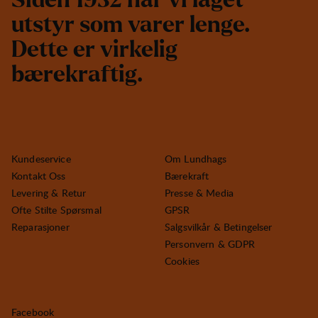
S
i
d
e
n
1
9
3
2
h
a
r
v
i
l
a
g
e
t
u
t
s
t
y
r
s
o
m
v
a
r
e
r
l
e
n
g
e
.
D
e
t
t
e
e
r
v
i
r
k
e
l
i
g
b
æ
r
e
k
r
a
f
t
i
g
.
Kundeservice
Om Lundhags
Kontakt Oss
Bærekraft
Levering & Retur
Presse & Media
Ofte Stilte Spørsmal
GPSR
Reparasjoner
Salgsvilkår & Betingelser
Personvern & GDPR
Cookies
Facebook