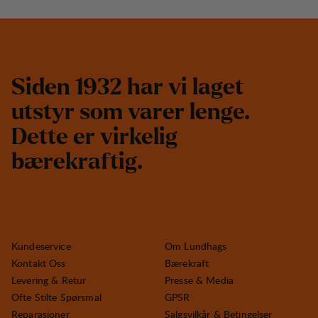
S
i
d
e
n
1
9
3
2
h
a
r
v
i
l
a
g
e
t
u
t
s
t
y
r
s
o
m
v
a
r
e
r
l
e
n
g
e
.
D
e
t
t
e
e
r
v
i
r
k
e
l
i
g
b
æ
r
e
k
r
a
f
t
i
g
.
Kundeservice
Om Lundhags
Kontakt Oss
Bærekraft
Levering & Retur
Presse & Media
Ofte Stilte Spørsmal
GPSR
Reparasjoner
Salgsvilkår & Betingelser