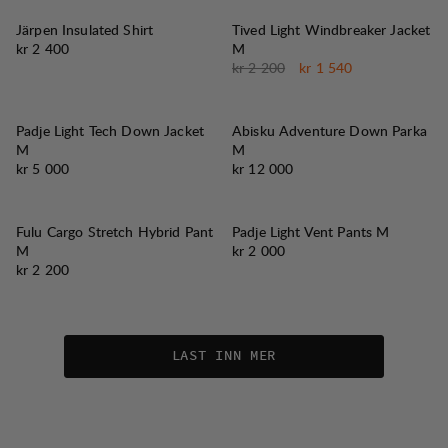
30%
SALG
:
Järpen Insulated Shirt
Tived Light Windbreaker Jacket
Pris:
kr 2 400
M
Originalpris:
Salgspris
:
kr 2 200
kr 1 540
Padje Light Tech Down Jacket
Abisku Adventure Down Parka
M
M
Pris:
Pris:
kr 5 000
kr 12 000
Fulu Cargo Stretch Hybrid Pant
Padje Light Vent Pants M
Pris:
M
kr 2 000
Pris:
kr 2 200
LAST INN MER