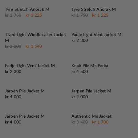
30%
30%
SALG
:
SALG
:
Tyre Stretch Anorak M
Tyre Stretch Anorak M
Originalpris:
Salgspris
:
Originalpris:
Salgspris
:
kr 1 750
kr 1 225
kr 1 750
kr 1 225
30%
SALG
:
Tived Light Windbreaker Jacket
Padje Light Vent Jacket M
Pris:
M
kr 2 300
Originalpris:
Salgspris
:
kr 2 200
kr 1 540
Padje Light Vent Jacket M
Knak Pile Ms Parka
Pris:
Pris:
kr 2 300
kr 4 500
Järpen Pile Jacket M
Järpen Pile Jacket M
Pris:
Pris:
kr 4 000
kr 4 000
50%
SALG
:
Järpen Pile Jacket M
Authentic Ms Jacket
Pris:
Originalpris:
Salgspris
:
kr 4 000
kr 3 400
kr 1 700