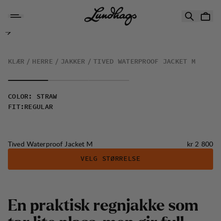
Hopp til innhold
Tived Waterproof Jacket M
KLÆR
HERRE
JAKKER
TIVED WATERPROOF JACKET M
COLOR
:
STRAW
FIT
:
REGULAR
Pris:
Tived Waterproof Jacket M
kr 2 800
VELG STØRRELSE
E
n
p
r
a
k
t
i
s
k
r
e
g
n
j
a
k
k
e
s
o
m