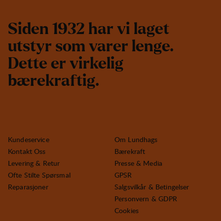
S
i
d
e
n
1
9
3
2
h
a
r
v
i
l
a
g
e
t
u
t
s
t
y
r
s
o
m
v
a
r
e
r
l
e
n
g
e
.
D
e
t
t
e
e
r
v
i
r
k
e
l
i
g
b
æ
r
e
k
r
a
f
t
i
g
.
Kundeservice
Om Lundhags
Kontakt Oss
Bærekraft
Levering & Retur
Presse & Media
Ofte Stilte Spørsmal
GPSR
Reparasjoner
Salgsvilkår & Betingelser
Personvern & GDPR
Cookies