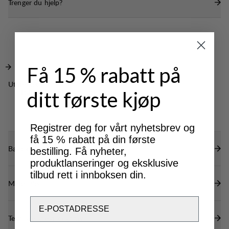
Trenger du hjelp?
Smart mønsterkonstruksjon gir bevegelsesfrihet.
Elastisk nederkant.
DWR-behandling (100% PFAS-fri) for å avvise
vann og smuss.
Få 15 % rabatt på
Utmerket for
ditt første kjøp
LIGHT & TECH
OUTDOOR LIFE
TREKKING
Registrer deg for vårt nyhetsbrev og
få 15 % rabatt på din første
Bærekraftsegenskaper
bestilling. Få nyheter,
produktlanseringer og eksklusive
tilbud rett i innboksen din.
Materialer
Email
Tekniske spesifikasjoner