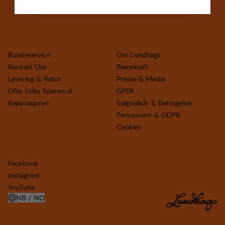
Kundeservice
Om Lundhags
Kontakt Oss
Bærekraft
Levering & Retur
Presse & Media
Ofte Stilte Spørsmal
GPSR
Reparasjoner
Salgsvilkår & Betingelser
Personvern & GDPR
Cookies
Facebook
Instagram
YouTube
NB / NO
ÅPNE VELG LAND