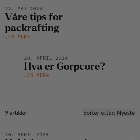
22. MAI 2024
V
å
r
e
t
i
p
s
f
o
r
p
a
c
k
r
a
f
t
i
n
g
LES MER
20. APRIL 2024
H
v
a
e
r
G
o
r
p
c
o
r
e
?
LES MER
9 artikler
Sorter etter: Nyeste
Historier
20. APRIL 2024