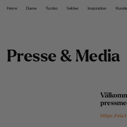
Hopp til innhold
Herre
Dame
Tursko
Sekker
Inspiration
Kunde
Presse & Media
P
r
e
s
s
e
&
M
e
d
i
a
Välkommen
pressme
https://via