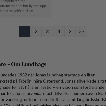
ate - Om Lundhags
undades 1932 när Jonas Lundhag startade en liten
kstad på Frösön, nära Östersund. Jonas tillverkade slits
nade för att hålla en livstid – en vision som fortfarande
 har fört Jonas arv vidare och tillverkar numera även klä
ör vandring, outdoor och friluftsliv, samt långfärdsskrids
r. Vårt mål är att människor ska leva hållbara liv genom at