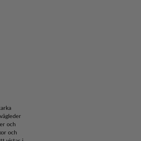
tarka
 vägleder
der och
kor och
t vistas i