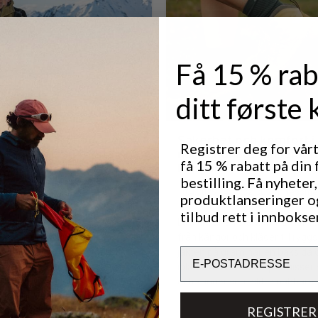
Få 15 % rab
ditt første 
Registrer deg for vår
få 15 % rabatt på din 
bestilling. Få nyheter,
produktlanseringer o
tilbud rett i innbokse
Email
REGISTRER