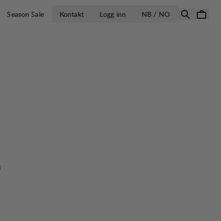
ÅPNE VELG LA
Season Sale
Kontakt
Logg inn
NB / NO
a