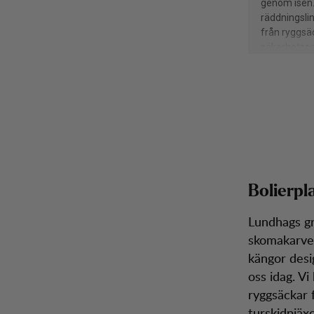
Bolierpl
Lundhags gr
skomakarver
kängor desig
oss idag. Vi
ryggsäckar f
turskidpjäxo