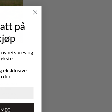
att på
kjøp
t nyhetsbrev og
første
g eksklusive
n din.
 MEG