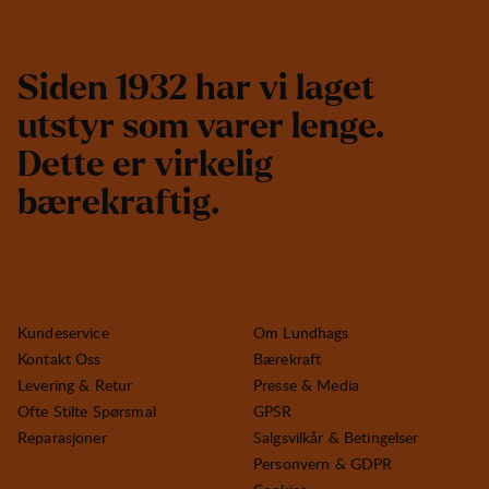
S
i
d
e
n
1
9
3
2
h
a
r
v
i
l
a
g
e
t
u
t
s
t
y
r
s
o
m
v
a
r
e
r
l
e
n
g
e
.
D
e
t
t
e
e
r
v
i
r
k
e
l
i
g
b
æ
r
e
k
r
a
f
t
i
g
.
Kundeservice
Om Lundhags
Kontakt Oss
Bærekraft
Levering & Retur
Presse & Media
Ofte Stilte Spørsmal
GPSR
Reparasjoner
Salgsvilkår & Betingelser
Personvern & GDPR