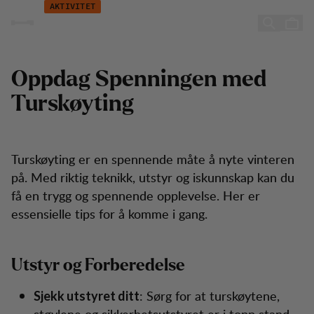
Aktivitet - Turskøyting
Hopp til innhold
AKTIVITET
Turskøyting
Oppdag Spenningen med
Turskøyting
Turskøyting er en spennende måte å nyte vinteren
på. Med riktig teknikk, utstyr og iskunnskap kan du
få en trygg og spennende opplevelse. Her er
essensielle tips for å komme i gang.
Utstyr og Forberedelse
: Sørg for at turskøytene,
Sjekk utstyret ditt
støvlene og sikkerhetsutstyret er i topp stand.