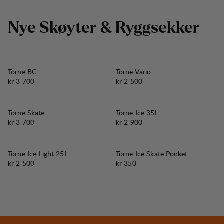
N
y
e
S
k
ø
y
t
e
r
&
R
y
g
g
s
e
k
k
e
r
Torne BC
Torne Vario
Pris:
Pris:
kr 3 700
kr 2 500
Torne Skate
Torne Ice 35L
Pris:
Pris:
kr 3 700
kr 2 900
Torne Ice Light 25L
Torne Ice Skate Pocket
Pris:
Pris:
kr 2 500
kr 350