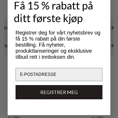
Få 15 % rabatt på
ditt første kjøp
Bærekraftsegenskaper
Registrer deg for vårt nyhetsbrev og
få 15 % rabatt på din første
bestilling. Få nyheter,
Tekniske spesifikasjoner
produktlanseringer og eksklusive
tilbud rett i innboksen din.
Email
REGISTRER MEG
D
u
v
i
l
k
a
n
s
k
j
e
o
g
s
å
l
i
k
e
Aumen Insole
Guide Liner
Pris:
Pris:
kr 200
kr 650