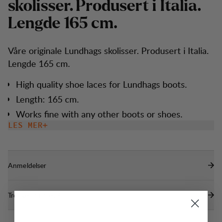
s
k
o
l
i
s
s
e
r
.
P
r
o
d
u
s
e
r
t
i
I
t
a
l
i
a
.
L
e
n
g
d
e
1
6
5
c
m
.
Våre originale Lundhags skolisser. Produsert i Italia.
Lengde 165 cm.
High quality shoe laces for Lundhags boots.
Length: 165 cm.
Works fine with any other boots or shoes.
LES MER
Anmeldelser
Trenger du hjelp?