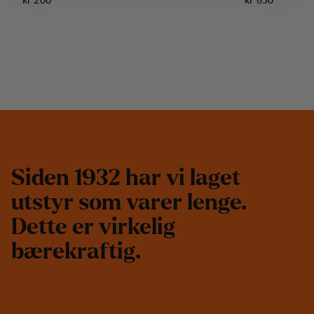
S
i
d
e
n
1
9
3
2
h
a
r
v
i
l
a
g
e
t
u
t
s
t
y
r
s
o
m
v
a
r
e
r
l
e
n
g
e
.
D
e
t
t
e
e
r
v
i
r
k
e
l
i
g
b
æ
r
e
k
r
a
f
t
i
g
.