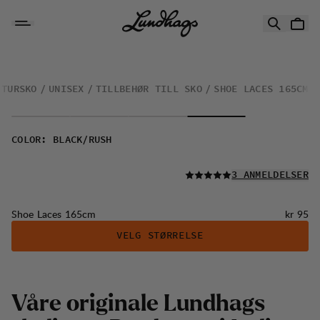
Hopp til innhold
Shoe Laces 165cm
TURSKO
UNISEX
TILLBEHØR TILL SKO
SHOE LACES 165CM
COLOR
:
BLACK/RUSH
LES ALLE
3 ANMELDELSER
Pris:
Shoe Laces 165cm
kr 95
VELG STØRRELSE
V
å
r
e
o
r
i
g
i
n
a
l
e
L
u
n
d
h
a
g
s