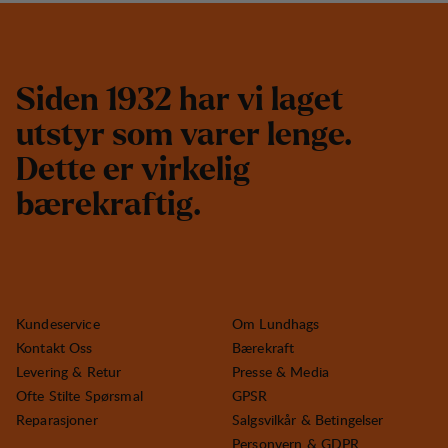
S
i
d
e
n
1
9
3
2
h
a
r
v
i
l
a
g
e
t
u
t
s
t
y
r
s
o
m
v
a
r
e
r
l
e
n
g
e
.
D
e
t
t
e
e
r
v
i
r
k
e
l
i
g
b
æ
r
e
k
r
a
f
t
i
g
.
Kundeservice
Om Lundhags
Kontakt Oss
Bærekraft
Levering & Retur
Presse & Media
Ofte Stilte Spørsmal
GPSR
Reparasjoner
Salgsvilkår & Betingelser
Personvern & GDPR