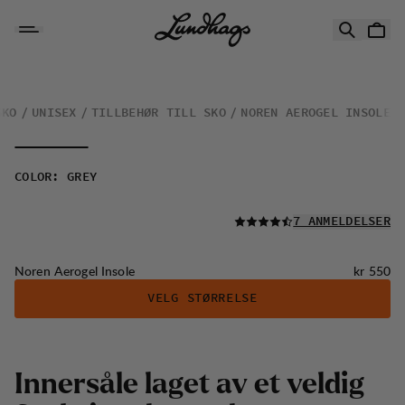
Hopp til innhold
Noren Aerogel Insole
SKO
UNISEX
TILLBEHØR TILL SKO
NOREN AEROGEL INSOLE
COLOR
:
GREY
LES ALLE
7 ANMELDELSER
Pris:
Noren Aerogel Insole
kr 550
VELG STØRRELSE
Innersåle laget av et veldig