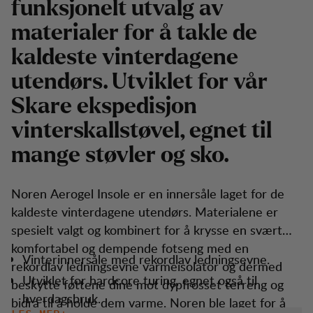
funksjonelt utvalg av
materialer for å takle de
kaldeste vinterdagene
utendørs. Utviklet for vår
Skare ekspedisjon
vinterskallstøvel, egnet til
mange støvler og sko.
Noren Aerogel Insole er en innersåle laget for de
kaldeste vinterdagene utendørs. Materialene er
spesielt valgt og kombinert for å krysse en svært
komfortabel og dempende fotseng med en
Vinterinnersåle med rekordlav ledningsevne.
rekordlav ledningsevne varmeisolator og dermed
Utviklet for hardcore turing, egnet også til
beskytte føttene dine mot dypfrosset terreng og
hverdagsbruk.
bidra til å holde dem varme. Noren ble laget for å