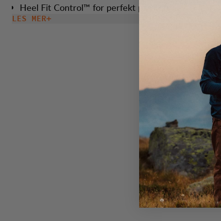
Heel Fit Control™ for perfekt passform.
LES MER
Enkel å skifte.
Effektive isolasjonsegenskaper.