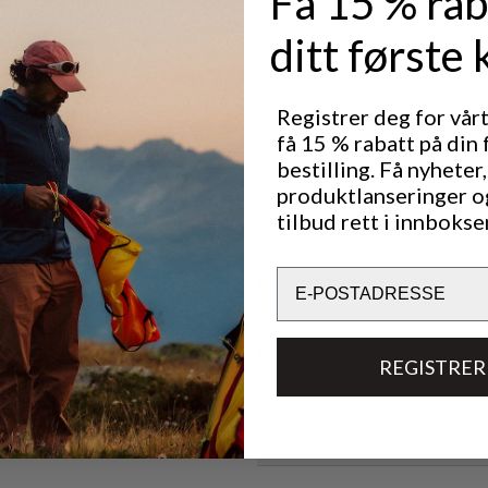
Få 15 % rab
ditt første 
Registrer deg for vår
få 15 % rabatt på din 
bestilling. Få nyheter,
produktlanseringer o
tilbud rett i innbokse
Email
Bærekraftsegenskaper
Materialer
REGISTRER
Tekniske spesifikasjoner