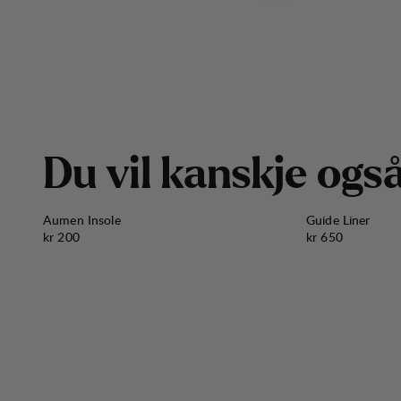
D
u
v
i
l
k
a
n
s
k
j
e
o
g
s
Aumen Insole
Guide Liner
Pris:
Pris:
kr 200
kr 650