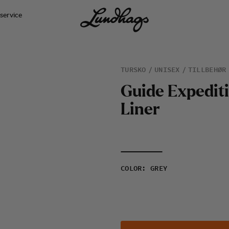
service
TURSKO
UNISEX
TILLBEHØR
G
u
i
d
e
E
x
p
e
d
i
t
i
L
i
n
e
r
COLOR
:
GREY