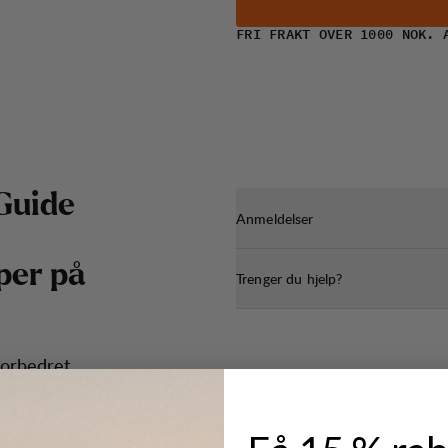
FRI FRAKT OVER 1000 NOK. 
G
u
i
d
e
Anmeldelser
p
e
r
p
å
Trenger du hjelp?
forbedret
 enklere
040439).