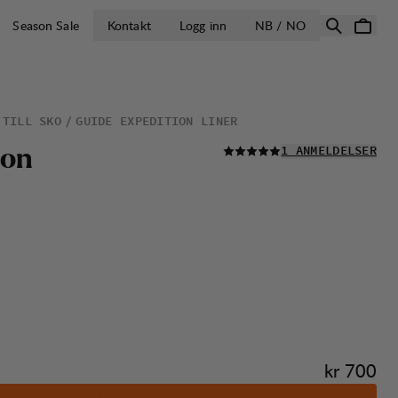
ÅPNE VELG LA
Season Sale
Kontakt
Logg inn
NB / NO
 TILL SKO
GUIDE EXPEDITION LINER
LES ALLE
o
n
1 ANMELDELSER
Pris:
kr 700