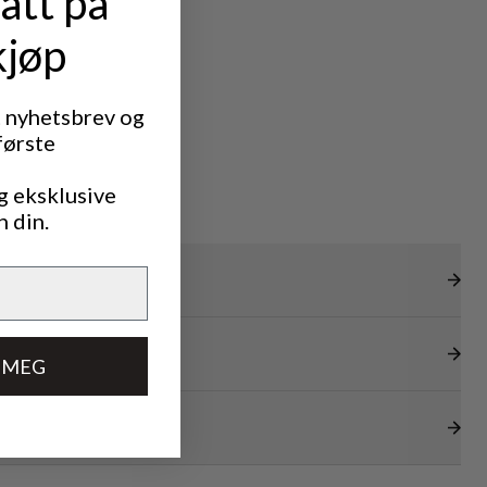
att på
kjøp
t nyhetsbrev og
første
g eksklusive
n din.
 MEG