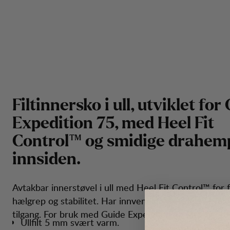
F
i
l
t
i
n
n
e
r
s
k
o
i
u
l
l
,
u
t
v
i
k
l
e
t
f
o
r
E
x
p
e
d
i
t
i
o
n
7
5
,
m
e
d
H
e
e
l
F
i
t
C
o
n
t
r
o
l
™
o
g
s
m
i
d
i
g
e
d
r
a
h
e
m
i
n
n
s
i
d
e
n
.
Avtakbar innerstøvel i ull med Heel Fit Control™ for 
hælgrep og stabilitet. Har innvendige trekkløkker for
tilgang. For bruk med Guide Expedition 75 (art. nr. 1
Ullfilt 5 mm svært varm.