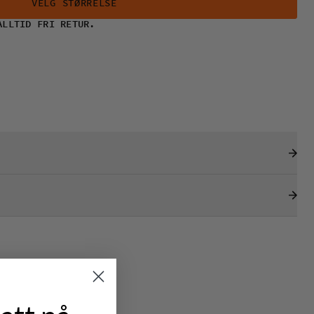
VELG STØRRELSE
ALLTID FRI RETUR.