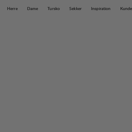
Hopp til innhold
Herre
Dame
Tursko
Sekker
Inspiration
Kunde
Guide Expedition Liner