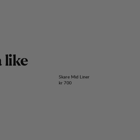
å
l
i
k
e
Skare Mid Liner
Pris:
kr 700