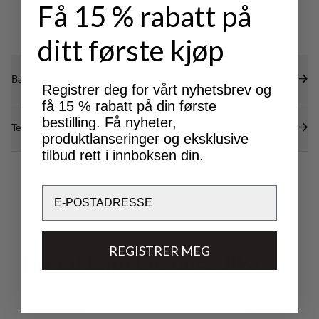
Få 15 % rabatt på
ditt første kjøp
Bærekraftsegenskaper
Registrer deg for vårt nyhetsbrev og
få 15 % rabatt på din første
bestilling. Få nyheter,
Tekniske spesifikasjoner
produktlanseringer og eksklusive
tilbud rett i innboksen din.
Email
REGISTRER MEG
D
u
v
i
l
k
a
n
s
k
j
e
o
g
s
å
l
i
k
e
Aumen Insole
Guide Liner