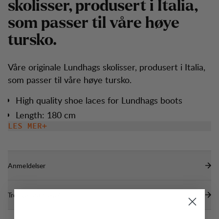
s
k
o
l
i
s
s
e
r
,
p
r
o
d
u
s
e
r
t
i
I
t
a
l
i
a
,
s
o
m
p
a
s
s
e
r
t
i
l
v
å
r
e
h
ø
y
e
t
u
r
s
k
o
.
Våre originale Lundhags skolisser, produsert i Italia,
som passer til våre høye tursko.
High quality shoe laces for Lundhags boots
Length: 180 cm
LES MER
Anmeldelser
Trenger du hjelp?