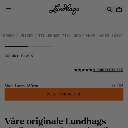
Hopp til innhold
Shoe Laces 180cm
TURSKO
UNISEX
TILLBEHØR TILL SKO
SHOE LACES 180CM
COLOR
:
BLACK
LES ALLE
8 ANMELDELSER
Pris:
Shoe Laces 180cm
kr 105
VELG STØRRELSE
V
å
r
e
o
r
i
g
i
n
a
l
e
L
u
n
d
h
a
g
s