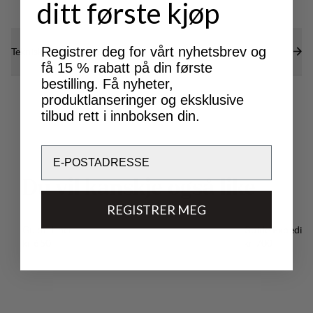
ditt første kjøp
Registrer deg for vårt nyhetsbrev og
Tekniske spesifikasjoner
få 15 % rabatt på din første
bestilling. Få nyheter,
produktlanseringer og eksklusive
tilbud rett i innboksen din.
Email
D
u
v
i
l
k
a
n
s
k
j
e
o
g
s
å
l
i
k
e
REGISTRER MEG
Guide Liner
Guide Expeditio
Pris:
Pris:
kr 650
kr 700