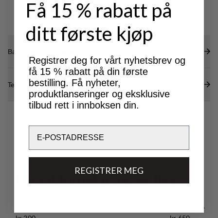
Få 15 % rabatt på
ditt første kjøp
Bærekraftsegenskaper
Registrer deg for vårt nyhetsbrev og
få 15 % rabatt på din første
bestilling. Få nyheter,
Tekniske spesifikasjoner
produktlanseringer og eksklusive
tilbud rett i innboksen din.
Email
REGISTRER MEG
D
u
v
i
l
k
a
n
s
k
j
e
o
g
s
å
l
i
k
e
Aumen Insole
Guide Liner
Pris:
Pris:
kr 200
kr 650