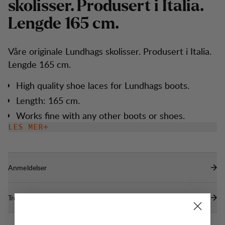
s
k
o
l
i
s
s
e
r
.
P
r
o
d
u
s
e
r
t
i
I
t
a
l
i
a
.
L
e
n
g
d
e
1
6
5
c
m
.
Våre originale Lundhags skolisser. Produsert i Italia.
Lengde 165 cm.
High quality shoe laces for Lundhags boots.
Length: 165 cm.
Works fine with any other boots or shoes.
LES MER
Anmeldelser
Trenger du hjelp?