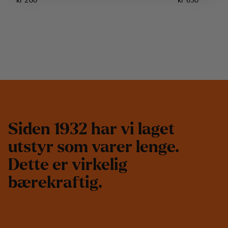
S
i
d
e
n
1
9
3
2
h
a
r
v
i
l
a
g
e
t
u
t
s
t
y
r
s
o
m
v
a
r
e
r
l
e
n
g
e
.
D
e
t
t
e
e
r
v
i
r
k
e
l
i
g
b
æ
r
e
k
r
a
f
t
i
g
.