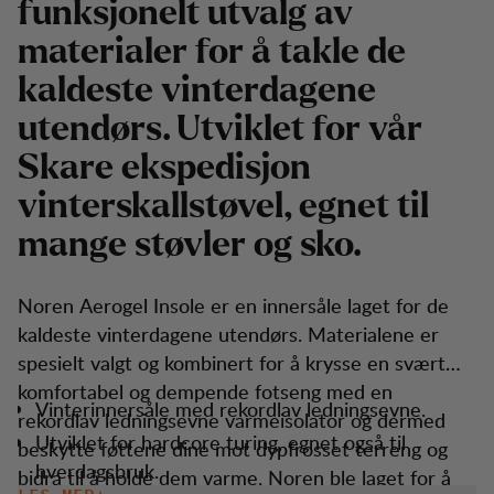
funksjonelt utvalg av
materialer for å takle de
kaldeste vinterdagene
utendørs. Utviklet for vår
Skare ekspedisjon
vinterskallstøvel, egnet til
mange støvler og sko.
Noren Aerogel Insole er en innersåle laget for de
kaldeste vinterdagene utendørs. Materialene er
spesielt valgt og kombinert for å krysse en svært
komfortabel og dempende fotseng med en
Vinterinnersåle med rekordlav ledningsevne.
rekordlav ledningsevne varmeisolator og dermed
Utviklet for hardcore turing, egnet også til
beskytte føttene dine mot dypfrosset terreng og
hverdagsbruk.
bidra til å holde dem varme. Noren ble laget for å