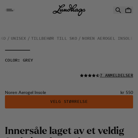
Hopp til innhold
Noren Aerogel Insole
SKO
UNISEX
TILLBEHØR TILL SKO
NOREN AEROGEL INSOLE
COLOR
:
GREY
LES ALLE
7 ANMELDELSER
Pris:
Noren Aerogel Insole
kr 550
VELG STØRRELSE
Innersåle laget av et veldig