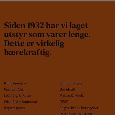
S
i
d
e
n
1
9
3
2
h
a
r
v
i
l
a
g
e
t
u
t
s
t
y
r
s
o
m
v
a
r
e
r
l
e
n
g
e
.
D
e
t
t
e
e
r
v
i
r
k
e
l
i
g
b
æ
r
e
k
r
a
f
t
i
g
.
Kundeservice
Om Lundhags
Kontakt Oss
Bærekraft
Levering & Retur
Presse & Media
Ofte Stilte Spørsmal
GPSR
Reparasjoner
Salgsvilkår & Betingelser
Personvern & GDPR