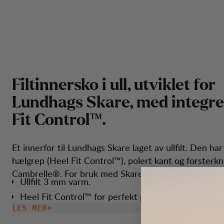
F
i
l
t
i
n
n
e
r
s
k
o
i
u
l
l
,
u
t
v
i
k
l
e
t
f
o
r
L
u
n
d
h
a
g
s
S
k
a
r
e
,
m
e
d
i
n
t
e
g
r
e
F
i
t
C
o
n
t
r
o
l
™
.
Et innerfor til Lundhags Skare laget av ullfilt. Den har
hælgrep (Heel Fit Control™), polert kant og forsterkn
Cambrelle®. For bruk med Skare, art. nr. 1040170.
Ullfilt 3 mm varm.
Heel Fit Control™ for perfekt passform.
LES MER
Enkel å skifte.