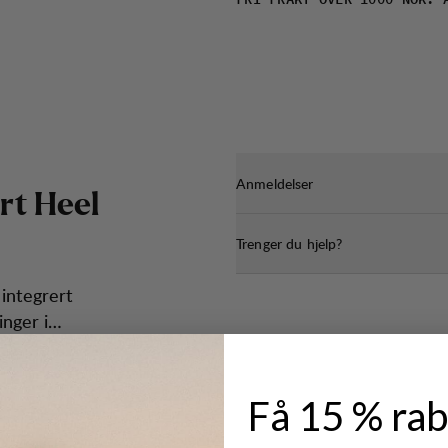
FRI FRAKT OVER 1000 NOK. 
Anmeldelser
r
t
H
e
e
l
Trenger du hjelp?
 integrert
inger i
Få 15 % rab