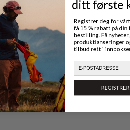
ditt første 
Registrer deg for vår
få 15 % rabatt på din 
bestilling. Få nyheter,
produktlanseringer o
tilbud rett i innbokse
Bærekraftsegenskaper
Email
Materialer
REGISTRER
Tekniske spesifikasjoner