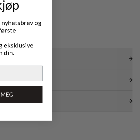
kjøp
t nyhetsbrev og
første
g eksklusive
n din.
 MEG