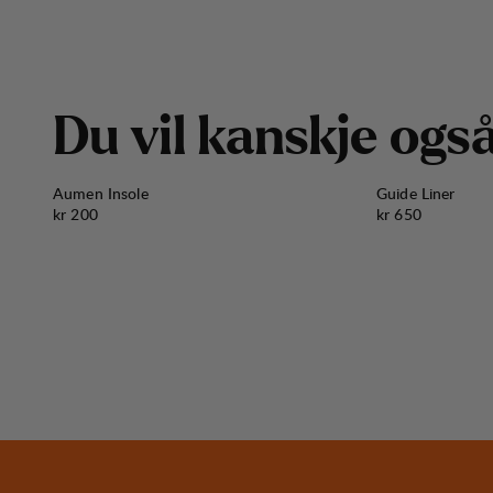
D
u
v
i
l
k
a
n
s
k
j
e
o
g
s
Aumen Insole
Guide Liner
Pris:
Pris:
kr 200
kr 650