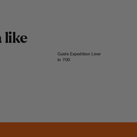
å
l
i
k
e
Guide Expedition Liner
Pris:
kr 700