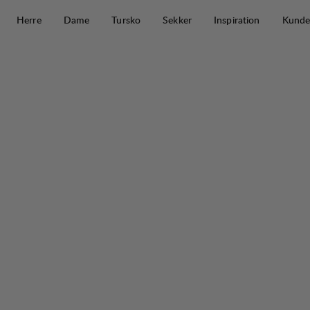
Hopp til innhold
Herre
Dame
Tursko
Sekker
Inspiration
Kunde
Skare Mid Liner