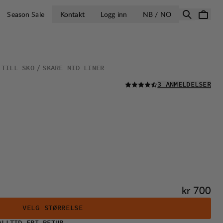
ÅPNE VELG LA
Season Sale
Kontakt
Logg inn
NB / NO
 TILL SKO
SKARE MID LINER
LES ALLE
3 ANMELDELSER
Pris:
kr 700
VELG STØRRELSE