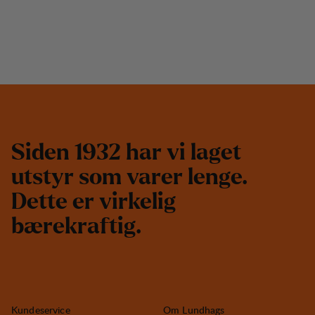
S
i
d
e
n
1
9
3
2
h
a
r
v
i
l
a
g
e
t
u
t
s
t
y
r
s
o
m
v
a
r
e
r
l
e
n
g
e
.
D
e
t
t
e
e
r
v
i
r
k
e
l
i
g
b
æ
r
e
k
r
a
f
t
i
g
.
Kundeservice
Om Lundhags