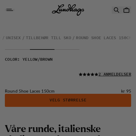
Hopp til innhold
Round Shoe Laces 150cm
O
UNISEX
TILLBEHØR TILL SKO
ROUND SHOE LACES 150CM
COLOR
:
YELLOW/BROWN
LES ALLE
2 ANMELDELSER
Pris:
Round Shoe Laces 150cm
kr 95
VELG STØRRELSE
Våre runde, italienske