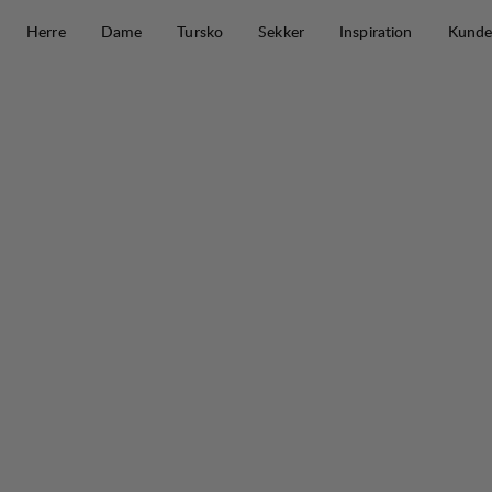
Hopp til innhold
Herre
Dame
Tursko
Sekker
Inspiration
Kunde
Gamma Insole