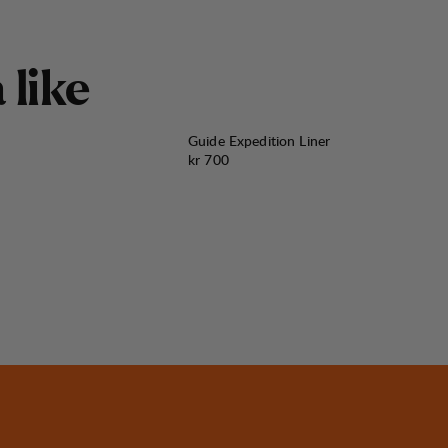
å
l
i
k
e
Guide Expedition Liner
Pris:
kr 700