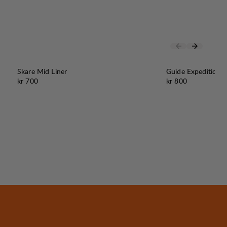
Skare Mid Liner
Guide Expedition L
Pris:
Pris:
kr 700
kr 800