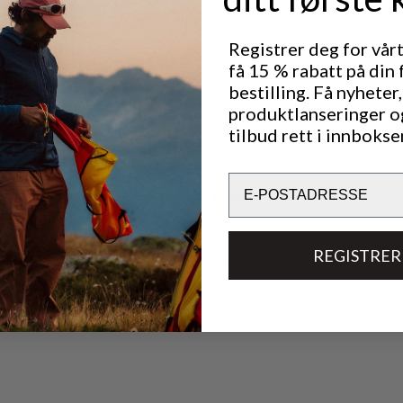
Registrer deg for vår
få 15 % rabatt på din 
bestilling. Få nyheter,
produktlanseringer o
tilbud rett i innbokse
Bærekraftsegenskaper
Email
Materialer
REGISTRER
Tekniske spesifikasjoner