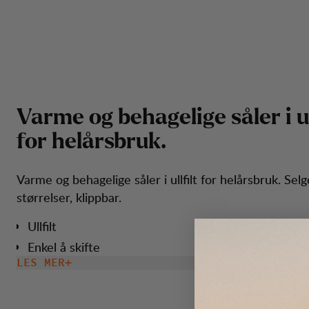
V
a
r
m
e
o
g
b
e
h
a
g
e
l
i
g
e
s
å
l
e
r
i
u
f
o
r
h
e
l
å
r
s
b
r
u
k
.
Varme og behagelige såler i ullfilt for helårsbruk. Selg
størrelser, klippbar.
Ullfilt
Enkel å skifte
LES MER