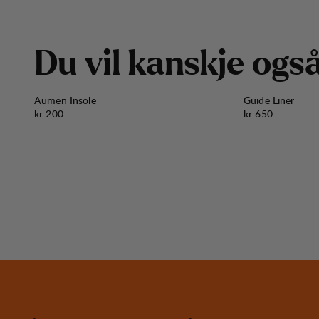
D
u
v
i
l
k
a
n
s
k
j
e
o
g
s
Aumen Insole
Guide Liner
Pris:
Pris:
kr 200
kr 650