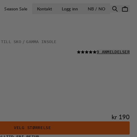
ÅPNE VELG LA
Season Sale
Kontakt
Logg inn
NB / NO
 TILL SKO
GAMMA INSOLE
LES ALLE
9 ANMELDELSER
Pris:
kr 190
VELG STØRRELSE