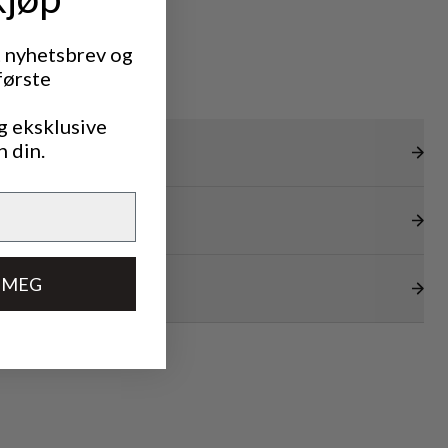
t nyhetsbrev og
første
g eksklusive
n din.
 MEG