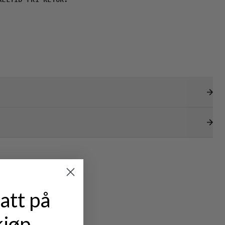
ALLTID FRI RETUR.
att på
kjøp