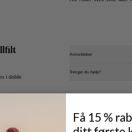
FRI FRAKT OVER 1000 NOK. 
l
l
f
l
t
Anmeldelser
Trenger du hjelp?
es i doble
Få 15 % rab
ditt første 