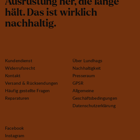
A
u
s
r
ü
s
t
u
n
g
h
e
r
,
d
i
e
l
a
n
g
e
h
ä
l
t
.
D
a
s
i
s
t
w
i
r
k
l
i
c
h
n
a
c
h
h
a
l
t
i
g
.
Kundendienst
Über Lundhags
Widerrufsrecht
Nachhaltigkeit
Kontakt
Presseraum
Versand & Rücksendungen
GPSR
Häufig gestellte Fragen
Allgemeine
Reparaturen
Geschäftsbedingungen
Datenschutzerklärung
Facebook
Instagram