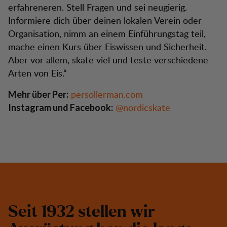
erfahreneren. Stell Fragen und sei neugierig.
Informiere dich über deinen lokalen Verein oder
Organisation, nimm an einem Einführungstag teil,
mache einen Kurs über Eiswissen und Sicherheit.
Aber vor allem, skate viel und teste verschiedene
Arten von Eis.“
persollerman.com
Mehr über Per:
@nordicskate
Instagram und Facebook:
S
e
i
t
1
9
3
2
s
t
e
l
l
e
n
w
i
r