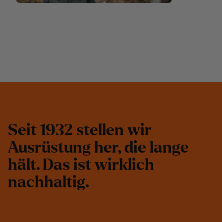
S
e
i
t
1
9
3
2
s
t
e
l
l
e
n
w
i
r
A
u
s
r
ü
s
t
u
n
g
h
e
r
,
d
i
e
l
a
n
g
e
h
ä
l
t
.
D
a
s
i
s
t
w
i
r
k
l
i
c
h
n
a
c
h
h
a
l
t
i
g
.