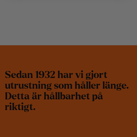
S
e
d
a
n
1
9
3
2
h
a
r
v
i
g
j
o
r
t
u
t
r
u
s
t
n
i
n
g
s
o
m
h
å
l
l
e
r
l
ä
n
g
e
.
D
e
t
t
a
ä
r
h
å
l
l
b
a
r
h
e
t
p
å
r
i
k
t
i
g
t
.