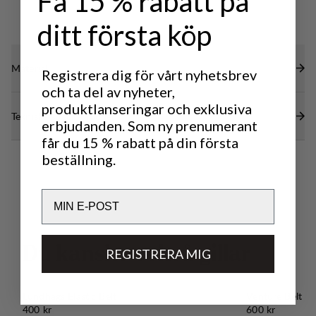
Få 15 % rabatt på
ditt första köp
Material
Registrera dig för vårt nyhetsbrev
och ta del av nyheter,
produktlanseringar och exklusiva
Tekniska specifikationer
erbjudanden. Som ny prenumerant
får du 15 % rabatt på din första
beställning.
Email
D
u
k
a
n
s
k
e
o
c
k
s
å
g
i
l
l
a
r
REGISTRERA MIG
Lundhags Elastic Belt
Venture Belt 
Pris:
Pris:
400 kr
600 kr