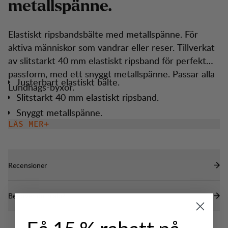
m
e
t
a
l
l
s
p
ä
n
n
e
.
Elastiskt ripsbandsbälte med metallspänne. För
aktiva människor som vandrar eller reser. Tillverkat
av slitstarkt 40 mm elastiskt ripsband för perfekt
passform, med ett snyggt metallspänne. Passar alla
Justerbart elastiskt bälte.
Lundhags-byxor.
Slitstarkt 40 mm elastiskt ripsband.
Snyggt metallspänne.
LÄS MER
Recensioner
Behöver du hjälp?