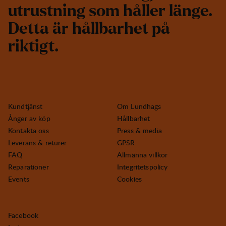
u
t
r
u
s
t
n
i
n
g
s
o
m
h
å
l
l
e
r
l
ä
n
g
e
.
D
e
t
t
a
ä
r
h
å
l
l
b
a
r
h
e
t
p
å
r
i
k
t
i
g
t
.
Kundtjänst
Om Lundhags
Ånger av köp
Hållbarhet
Kontakta oss
Press & media
Leverans & returer
GPSR
FAQ
Allmänna villkor
Reparationer
Integritetspolicy
Events
Cookies
Facebook