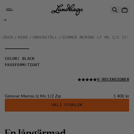
Hoppa till innehåll
Gimmer Merino Lt Ms 1/2 Zip
KLÄDER
HERR
UNDERSTÄLL
GIMMER MERINO LT MS 1/2 ZIP
COLOR
:
BLACK
PASSFORM
:
TIGHT
LÄS ALLA
9 RECENSIONER
Pris:
Gimmer Merino Lt Ms 1/2 Zip
1 400 kr
VÄLJ STORLEK
E
n
l
å
n
g
ä
r
m
a
d