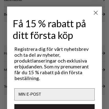
isolerande egenskaper även när den är blöt.
Tillverkad av 100% mulesing-fri merinoull.
Underställströjan har en lång dragkedja framtill för
bättre ventilation och platta sömmar som är
Behöver du hjälp?
strategiskt placerade för att minimera skav vid
Få 15 % rabatt på
axlarna när du bär ryggsäck.
ditt första köp
Registrera dig för vårt nyhetsbrev
Hållbarhetsegenskaper
och ta del av nyheter,
produktlanseringar och exklusiva
erbjudanden. Som ny prenumerant
Material
får du 15 % rabatt på din första
beställning.
Tekniska specifikationer
Email