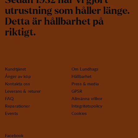
S
e
d
a
n
1
9
3
2
h
a
r
v
i
g
j
o
r
t
u
t
r
u
s
t
n
i
n
g
s
o
m
h
å
l
l
e
r
l
ä
n
g
e
.
D
e
t
t
a
ä
r
h
å
l
l
b
a
r
h
e
t
p
å
r
i
k
t
i
g
t
.
Kundtjänst
Om Lundhags
Ånger av köp
Hållbarhet
Kontakta oss
Press & media
Leverans & returer
GPSR
FAQ
Allmänna villkor
Reparationer
Integritetspolicy
Events
Cookies
Facebook