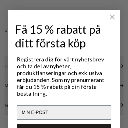
Elastisk och justerbar midja för perfekt passform.
Smart mönsterkonstruktion som ger hög
rörelsefrihet.
Få 15 % rabatt på
DWR-behandling (100% PFAS-fri) för att avvisa
Utmärkt för
vatten och smuts.
LIGHT & TECH
OUTDOOR LIFE
ditt första köp
TREKKING
Registrera dig för vårt nyhetsbrev
och ta del av nyheter,
Hållbarhetsegenskaper
produktlanseringar och exklusiva
erbjudanden. Som ny prenumerant
Material
får du 15 % rabatt på din första
beställning.
Tekniska specifikationer
Email