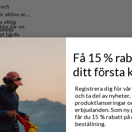
 och
ör aktiva och
 viktig
ddar för en
onella
ot hårda
rt och
 urtagbart
 med
n snabb
Få 15 % rab
pacerMesh™
 långsamt
och enkel
in
ditt första 
 för on-the-
äller
r vikten
Registrera dig för vå
aktivitet.
och ta del av nyheter,
uds och
Utmärkt för
produktlanseringar o
LIGHT & TECH
CLASS
 högintensiva
r resår –
erbjudanden. Som ny
TREKKING
mtänkt
får du 15 % rabatt på 
khåll.
beställning.
 elektronik