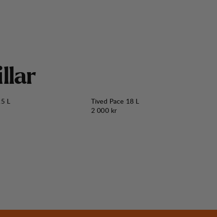
i
l
l
a
r
25 L
Tived Pace 18 L
Pris:
2 000 kr