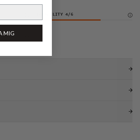
DURABILITY
4
/6
A MIG