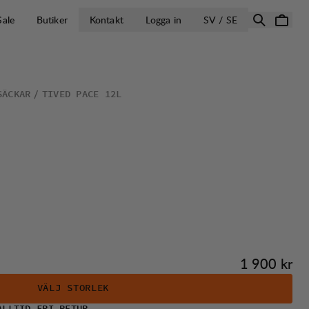
ÖPPNA VÄLJ L
Sale
Butiker
Kontakt
Logga in
SV / SE
SÄCKAR
TIVED PACE 12L
Pris:
1 900 kr
VÄLJ STORLEK