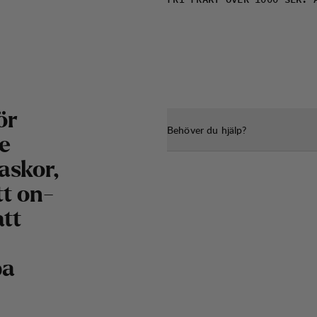
FRI FRAKT ÖVER 1000 SEK. 
ör
Behöver du hjälp?
e
askor,
tt on-
att
ba