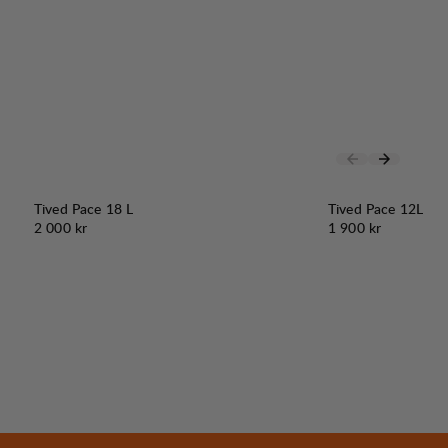
Tived Pace 18 L
Tived Pace 12L
Pris:
Pris:
2 000 kr
1 900 kr