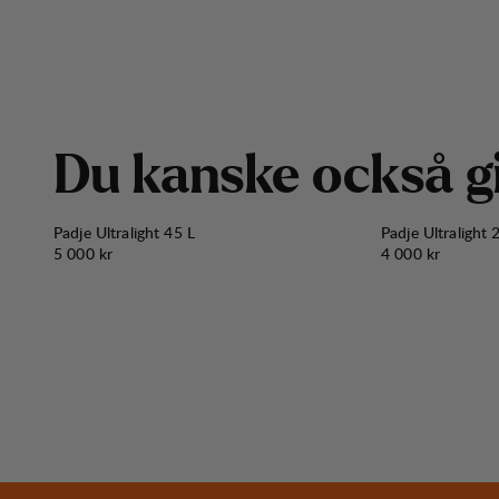
D
u
k
a
n
s
k
e
o
c
k
s
å
g
Padje Ultralight 45 L
Padje Ultralight 
Pris:
Pris:
5 000 kr
4 000 kr