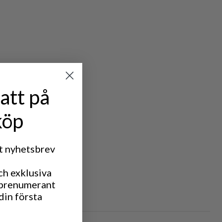
att på
köp
rt nyhetsbrev
ch exklusiva
IC TREKKING
 prenumerant
din första