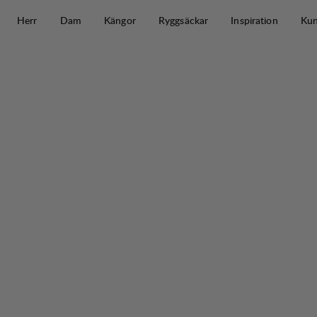
Hoppa till innehåll
Herr
Dam
Kängor
Ryggsäckar
Inspiration
Kun
Tived Pace 12L