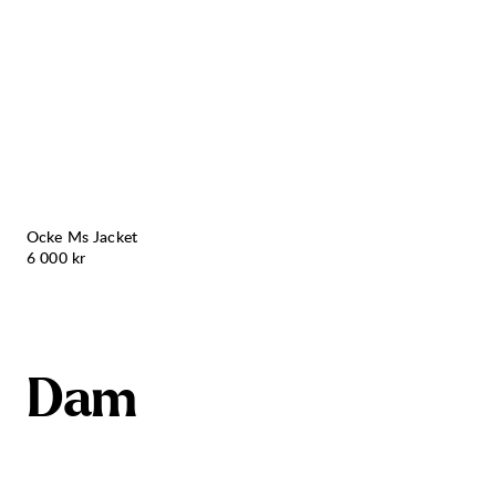
Ska
Skaljackor
Hoppa till innehåll
Herr
Dam
Kängor
Ryggsäckar
Inspiration
Kun
Ocke Ms Jacket
Pris:
6 000 kr
D
a
m