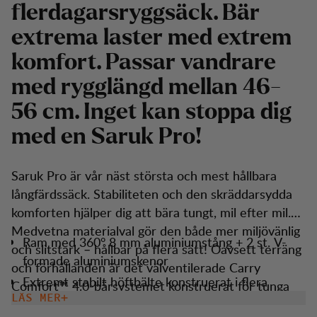
flerdagarsryggsäck. Bär
extrema laster med extrem
komfort. Passar vandrare
med rygglängd mellan 46-
56 cm. Inget kan stoppa dig
med en Saruk Pro!
Saruk Pro är vår näst största och mest hållbara
långfärdssäck. Stabiliteten och den skräddarsydda
komforten hjälper dig att bära tungt, mil efter mil.
Medvetna materialval gör den både mer miljövänlig
Ram med 360° 8 mm aluminiumstång + 2 st. V-
och slitstark – hållbar på flera sätt! Oavsett terräng
formade aluminiumskenor
och förhållanden är det välventilerade Carry
Extremt stabilt höftbälte konstruerat i flera
Comfort™ 4.0-bärsystemet konstruerat för tunga
densiteter, justerbar vidd och expanderbara fickor
LÄS MER
vikter. Beroende på hur du vill packa din utrustning