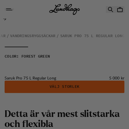
Hoppa till innehåll
Saruk Pro 75 L Regular Long
KAR
VANDRINGSRYGGSÄCKAR
SARUK PRO 75 L REGULAR LONG
COLOR
:
FOREST GREEN
Pris:
Saruk Pro 75 L Regular Long
5 000 kr
VÄLJ STORLEK
Detta är vår mest slitstarka
och flexibla